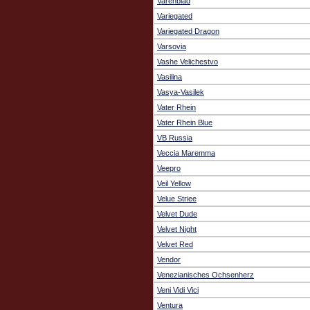
Varenblad
Variegated
Variegated Dragon
Varsovia
Vashe Velichestvo
Vasilina
Vasya-Vasilek
Vater Rhein
Vater Rhein Blue
VB Russia
Veccia Maremma
Veepro
Veil Yellow
Velue Striee
Velvet Dude
Velvet Night
Velvet Red
Vendor
Venezianisches Ochsenherz
Veni Vidi Vici
Ventura