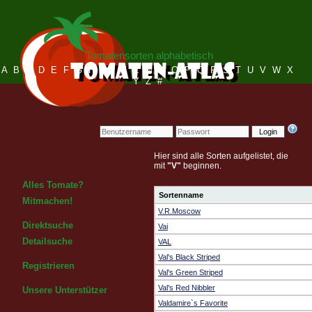
Tomatensorten alphabetisch
A
B
C
D
E
F
G
H
I
J
K
L
M
N
O
P
Q
R
S
T
U
V
W
X
Y
Z
#
Login
Hier sind alle Sorten aufgelistet, die
mit
"V"
beginnen.
Alles Tomate?
Sortenname
Mitmachen!
V.R.Moscow
Direktsuche
Vai
Detailsuche
VAL
Val's Black Striped
Registrieren
Val's Green Striped
Val's Red Nibbler
Unsere Unterstützer
Valdamire`s Favorite