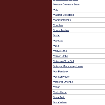
Vkusny Oxotnicy Stam
Vlad
Vladimir Vissotskij
Vladiwostokskij
Vnuchok
Vnutschenjka
Vodar
Vodopad
Vokal
Volove Srce
Volovje Ucho
Volovsko Srce Val
Volovye Minusinsky Heart
Von Peudaux
Von Schweden
Vorderer Orient 2
Vorlon
Vortreffliche
Vova Putin
Vova Yellow