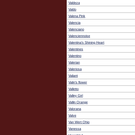
Valdeza
Valdo
Valena Pink
Valencia
Valenciano
Valenciennoise
Valentina's Shining Heart
Valentines
Valentino
Valerian
Valeriosa
Valiant
Valin's flower
Valletto
Valley Girl
Vallin Orange
Valorana
Valve
Van Wert Ohio
Vanessa