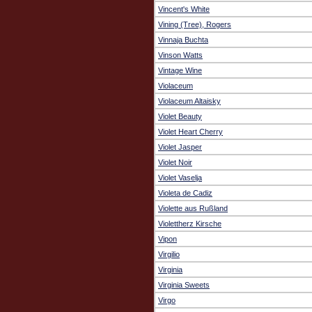
Vincent's White
Vining (Tree), Rogers
Vinnaja Buchta
Vinson Watts
Vintage Wine
Violaceum
Violaceum Altaisky
Violet Beauty
Violet Heart Cherry
Violet Jasper
Violet Noir
Violet Vaselja
Violeta de Cadiz
Violette aus Rußland
Violettherz Kirsche
Vipon
Virgilio
Virginia
Virginia Sweets
Virgo