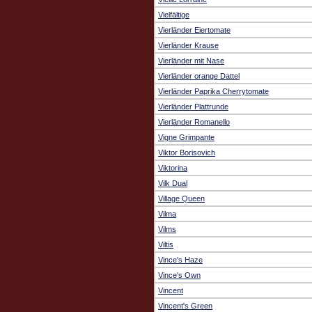
Vielfältige
Vierländer Eiertomate
Vierländer Krause
Vierländer mit Nase
Vierländer orange Dattel
Vierländer Paprika Cherrytomate
Vierländer Plattrunde
Vierländer Romanello
Vigne Grimpante
Viktor Borisovich
Viktorina
Vilk Dual
Village Queen
Vilma
Vilms
Viltis
Vince's Haze
Vince's Own
Vincent
Vincent's Green