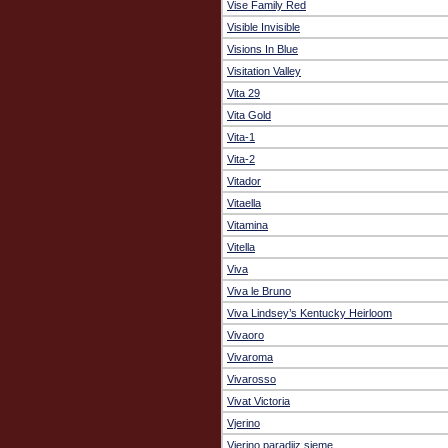
Vise Family Red
Visible Invisible
Visions In Blue
Visitation Valley
Vita 29
Vita Gold
Vita-1
Vita-2
Vitador
Vitaella
Vitamina
Vitella
Viva
Viva le Bruno
Viva Lindsey’s Kentucky Heirloom
Vivaoro
Vivaroma
Vivarosso
Vivat Victoria
Vjerino
Vjerino paradijz sjeme