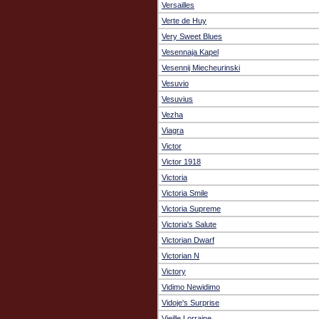
Versailles
Verte de Huy
Very Sweet Blues
Vesennaja Kapel
Vesennij Miecheurinski
Vesuvio
Vesuvius
Vezha
Viagra
Victor
Victor 1918
Victoria
Victoria Smile
Victoria Supreme
Victoria's Salute
Victorian Dwarf
Victorian N
Victory
Vidimo Newidimo
Vidoje's Surprise
Vieille Lorraine