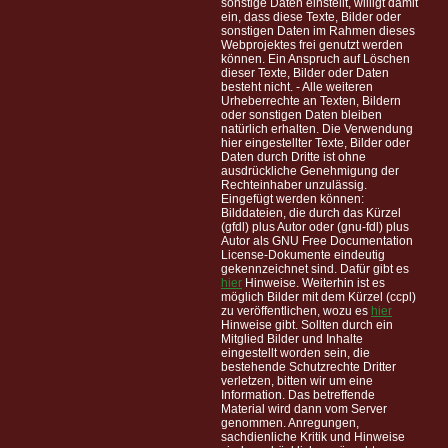
sonstige Daten einstellt, willigt damit
ein, dass diese Texte, Bilder oder
sonstigen Daten im Rahmen dieses
Webprojektes frei genutzt werden
können. Ein Anspruch auf Löschen
dieser Texte, Bilder oder Daten
besteht nicht. - Alle weiteren
Urheberrechte an Texten, Bildern
oder sonstigen Daten bleiben
natürlich erhalten. Die Verwendung
hier eingestellter Texte, Bilder oder
Daten durch Dritte ist ohne
ausdrückliche Genehmigung der
Rechteinhaber unzulässig.
Eingefügt werden können:
Bilddateien, die durch das Kürzel
(gfdl) plus Autor oder (gnu-fdl) plus
Autor als GNU Free Documentation
License-Dokumente eindeutig
gekennzeichnet sind. Dafür gibt es
hier
Hinweise. Weiterhin ist es
möglich Bilder mit dem Kürzel (ccpl)
zu veröffentlichen, wozu es
hier
Hinweise gibt. Sollten durch ein
Mitglied Bilder und Inhalte
eingestellt worden sein, die
bestehende Schutzrechte Dritter
verletzen, bitten wir um eine
Information. Das betreffende
Material wird dann vom Server
genommen. Anregungen,
sachdienliche Kritik und Hinweise