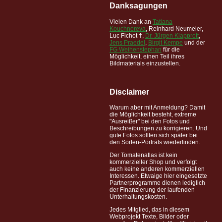
Danksagungen
Vielen Dank an
Tatiana
Kouchnereva
, Reinhard Neumeier,
Luc Fichot †,
Dr. Jürgen Klapprott
,
Jens Praedel
,
Birgit Kempe
und der
FG Weihenstephan
für die
Möglichkeit, einen Teil ihres
Bildmaterials einzustellen.
Disclaimer
Warum aber mit Anmeldung? Damit
die Möglichkeit besteht, extreme
"Ausreißer" bei den Fotos und
Beschreibungen zu korrigieren. Und
gute Fotos sollten sich später bei
den Sorten-Porträts wiederfinden.
Der Tomatenatlas ist kein
kommerzieller Shop und verfolgt
auch keine anderen kommerziellen
Interessen. Etwaige hier eingesetzte
Partnerprogramme dienen lediglich
der Finanzierung der laufenden
Unterhaltungskosten.
Jedes Mitglied, das in diesem
Webprojekt Texte, Bilder oder