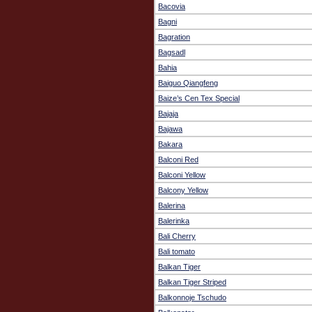
Bacovia
Bagni
Bagration
Bagsadl
Bahia
Baiguo Qiangfeng
Baize’s Cen Tex Special
Bajaja
Bajawa
Bakara
Balconi Red
Balconi Yellow
Balcony Yellow
Balerina
Balerinka
Bali Cherry
Bali tomato
Balkan Tiger
Balkan Tiger Striped
Balkonnoje Tschudo