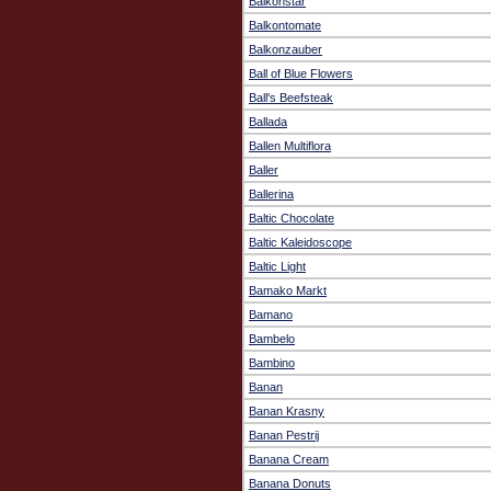
Balkonstar
Balkontomate
Balkonzauber
Ball of Blue Flowers
Ball's Beefsteak
Ballada
Ballen Multiflora
Baller
Ballerina
Baltic Chocolate
Baltic Kaleidoscope
Baltic Light
Bamako Markt
Bamano
Bambelo
Bambino
Banan
Banan Krasny
Banan Pestrij
Banana Cream
Banana Donuts