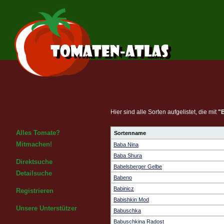
Hier sind alle Sorten aufgelistet, die mit
"
Alles Tomate?
Sortenname
Mitmachen!
Baba Nina
Baba Shura
Direktsuche
Babelsberger Gelbe
Detailsuche
Babeno
Babinicz
Registrieren
Babishkin Mod
Unsere Unterstützer
Babuschka
Babuschkina Radost