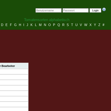
Login
Tomatensorten alphabetisch
D
E
F
G
H
I
J
K
L
M
N
O
P
Q
R
S
T
U
V
W
X
Y
Z
#
r Bearbeiter