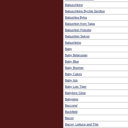
Babuschkino
Babuschkino Bychie Serdtse
Babushka Byka
Babushkin from Taiga
Babushkin Potseluj
Babushkin Sekret
Babushkino
Baby
Baby Belarusian
Baby Blue
Baby Boomer
Baby Cakes
Baby Isis
Baby Lois Tiger
Babylons Glow
Babywine
Baccone'
Backfield
Bacon
Bacon, Lettuce and This