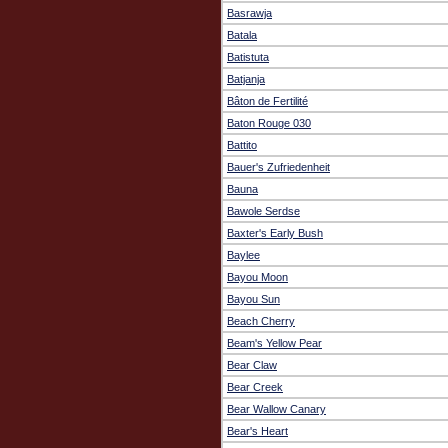
Basrawja
Batala
Batistuta
Batjanja
Bâton de Fertilité
Baton Rouge 030
Battito
Bauer's Zufriedenheit
Bauna
Bawole Serdse
Baxter's Early Bush
Baylee
Bayou Moon
Bayou Sun
Beach Cherry
Beam's Yellow Pear
Bear Claw
Bear Creek
Bear Wallow Canary
Bear's Heart