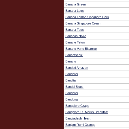
Banana Green
Banana Legs
Banana Lemon Singapore Dark
Banana Singapore Cream
Banana Toes
Bananas Noire
Banane Teton
Banane Verte Bigarree
Banantschik
Bananu
Banded Amazon
Bandelier
Bandita
Bandol Blues
Bandolier
Bandung
Bangalore Grape
Bangalore St. Marks Breakfast
Bangladesh Heart
Banjam Rumi Orange