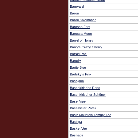
Barnyard
Baron
Baron Solemaher
Barossa Fest
Barossa Moon
Barrel of Honey
Barry's Crazy Cherry
Barski Rosi
Bartelly
Bartie Blue
Bartsky's Pink
Basajaun
Baschkirische Rose
Baschkirischer Schöner
Basel Viper
Baselbieter Röteli
Basin Mountain Tommy Toe
Basinga
Basket Vee
Basnaga