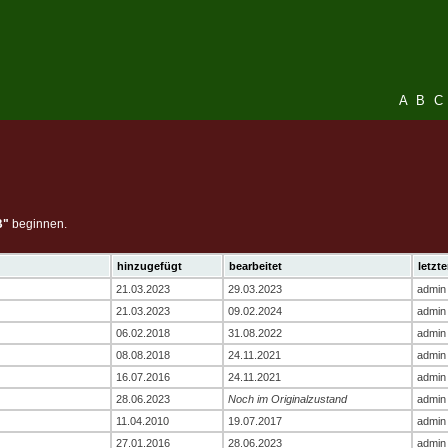
A
B
C
B"
beginnen.
hinzugefügt
bearbeitet
letzte
21.03.2023
29.03.2023
admin
21.03.2023
09.02.2024
admin
06.02.2018
31.08.2022
admin
08.08.2018
24.11.2021
admin
16.07.2016
24.11.2021
admin
28.06.2023
Noch im Originalzustand
admin
11.04.2010
19.07.2017
admin
27.01.2016
28.06.2023
admin