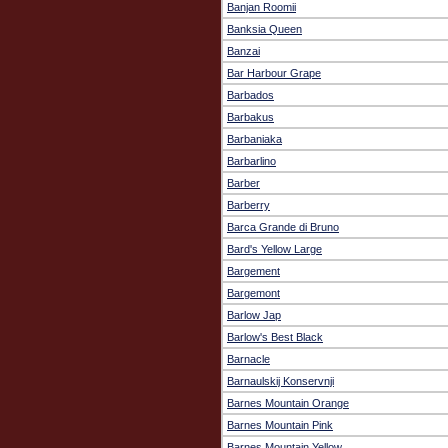
Banjan Roomii
Banksia Queen
Banzai
Bar Harbour Grape
Barbados
Barbakus
Barbaniaka
Barbarlino
Barber
Barberry
Barca Grande di Bruno
Bard's Yellow Large
Bargement
Bargemont
Barlow Jap
Barlow's Best Black
Barnacle
Barnaulskij Konservnji
Barnes Mountain Orange
Barnes Mountain Pink
Barnes Mountain Yellow