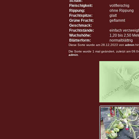
Schale:
Fleischigkeit:
vollfleischig
Rippung:
ohne Rippung
Fruchtspitze:
glatt
Grüne Frucht:
geflammt
Geschmack:
Fruchtstände:
einfach verzweigt
Wuchshöhe:
1,20 bis 2,50 Me
Blätterform:
normalblättrig
Diese Sorte wurde am 28.12.2023 von
admin
hi
Die Sorte wurde 1 mal geändert, zuletzt am 09.
admin
.