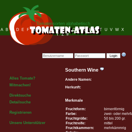
Tomatensorten alphabetisch
A
B
C
D
E
F
G
H
I
J
K
L
M
N
O
P
Q
R
S
T
U
V
W
X
Y
Z
#
Login
Southern Wine
Alles Tomate?
Andere Namen:
Mitmachen!
Herkunft:
Direktsuche
Merkmale
Detailsuche
Fruchtform:
birnenförmig
Registrieren
Farbe:
zwei- oder mehrf
Fruchtgröße:
50 bis 200 gr.
Unsere Unterstützer
Fruchtreife:
mittel
Fruchtkammern:
mehrkämmrig