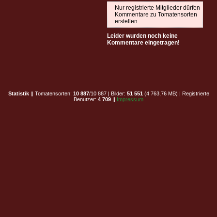
Nur registrierte Mitglieder dürfen
Kommentare zu Tomatensorten
erstellen.
Leider wurden noch keine
Kommentare eingetragen!
Statistik
|| Tomatensorten:
10 887
/10 887 | Bilder:
51 551
(4 763,76 MB) | Registrierte
Benutzer:
4 709
||
Impressum