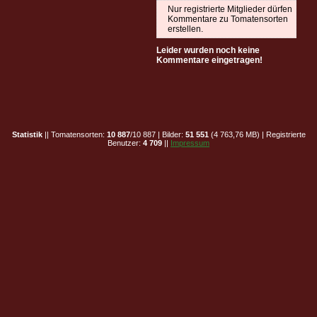
Nur registrierte Mitglieder dürfen
Kommentare zu Tomatensorten
erstellen.
Leider wurden noch keine
Kommentare eingetragen!
Statistik
|| Tomatensorten:
10 887
/10 887 | Bilder:
51 551
(4 763,76 MB) | Registrierte
Benutzer:
4 709
||
Impressum