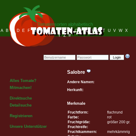
Tomatensorten alphabetisch
A
B
C
D
E
F
G
H
I
J
K
L
M
N
O
P
Q
R
S
T
U
V
W
X
Y
Z
#
Login
Salobre
Alles Tomate?
Andere Namen:
Mitmachen!
Herkunft:
Direktsuche
Merkmale
Detailsuche
Fruchtform:
flachrund
Registrieren
Farbe:
rot
Fruchtgröße:
größer 200 gr.
Unsere Unterstützer
Fruchtreife:
Fruchtkammern:
mehrkämmrig