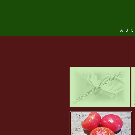
A
B
C