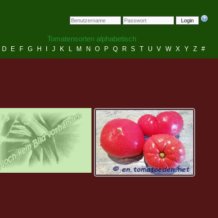
Login
Tomatensorten alphabetisch
D
E
F
G
H
I
J
K
L
M
N
O
P
Q
R
S
T
U
V
W
X
Y
Z
#