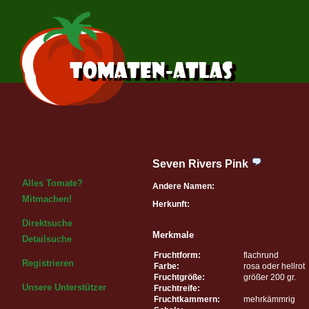
Seven Rivers Pink
Alles Tomate?
Andere Namen:
Mitmachen!
Herkunft:
Direktsuche
Merkmale
Detailsuche
Fruchtform:
flachrund
Registrieren
Farbe:
rosa oder hellrot
Fruchtgröße:
größer 200 gr.
Unsere Unterstützer
Fruchtreife:
Fruchtkammern:
mehrkämmrig