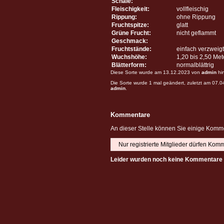
Schale:
Fleischigkeit:
vollfleischig
Rippung:
ohne Rippung
Fruchtspitze:
glatt
Grüne Frucht:
nicht geflammt
Geschmack:
Fruchtstände:
einfach verzweigt
Wuchshöhe:
1,20 bis 2,50 Me
Blätterform:
normalblättrig
Diese Sorte wurde am 13.12.2023 von
admin
hi
Die Sorte wurde 1 mal geändert, zuletzt am 07.
admin
.
Kommentare
An dieser Stelle können Sie einige Komme
Nur registrierte Mitglieder dürfen Kom
Leider wurden noch keine Kommentare 