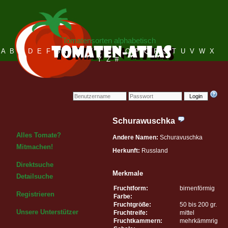
Tomatensorten alphabetisch
A
B
C
D
E
F
G
H
I
J
K
L
M
N
O
P
Q
R
S
T
U
V
W
X
Y
Z
#
Login
Schurawuschka
Alles Tomate?
Andere Namen:
Schuravuschka
Mitmachen!
Herkunft:
Russland
Direktsuche
Merkmale
Detailsuche
Fruchtform:
birnenförmig
Registrieren
Farbe:
Fruchtgröße:
50 bis 200 gr.
Unsere Unterstützer
Fruchtreife:
mittel
Fruchtkammern:
mehrkämmrig