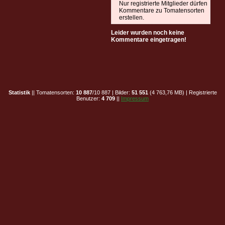
Nur registrierte Mitglieder dürfen
Kommentare zu Tomatensorten
erstellen.
Leider wurden noch keine
Kommentare eingetragen!
Statistik
|| Tomatensorten:
10 887
/10 887 | Bilder:
51 551
(4 763,76 MB) | Registrierte
Benutzer:
4 709
||
Impressum