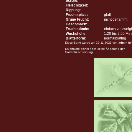
Schale:
Fleischigkeit:
Rippung:
Fruchtspitze:
glatt
Grüne Frucht:
nicht geflammt
Geschmack:
Fruchtstände:
einfach verzweigt
Wuchshöhe:
1,20 bis 2,50 Me
Blätterform:
normalblättrig
Diese Sorte wurde am 30.11.2023 von
admin
hin
Es erfolgte bisher noch keine Änderung der
Sortenbeschreibung.