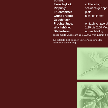
Schale:
Fleischigkeit:
vollfleischig
Rippung:
schwach gerippt
Fruchtspitze:
glatt
Grüne Frucht:
nicht geflammt
Geschmack:
Fruchtstände:
einfach verzweigt
Wuchshöhe:
1,20 bis 2,50 Me
Blätterform:
normalblättrig
Diese Sorte wurde am 18.10.2023 von
admin
hi
Es erfolgte bisher noch keine Änderung der
Sortenbeschreibung.