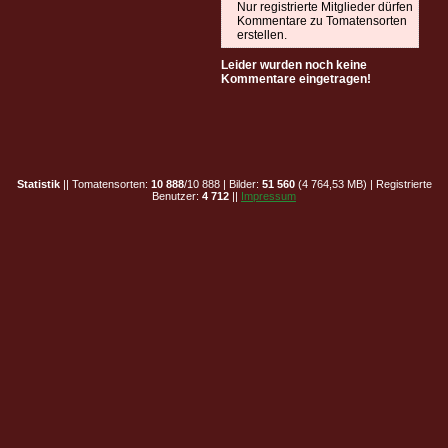
Nur registrierte Mitglieder dürfen
Kommentare zu Tomatensorten
erstellen.
Leider wurden noch keine
Kommentare eingetragen!
Statistik
|| Tomatensorten:
10 888
/10 888 | Bilder:
51 560
(4 764,53 MB) | Registrierte
Benutzer:
4 712
||
Impressum