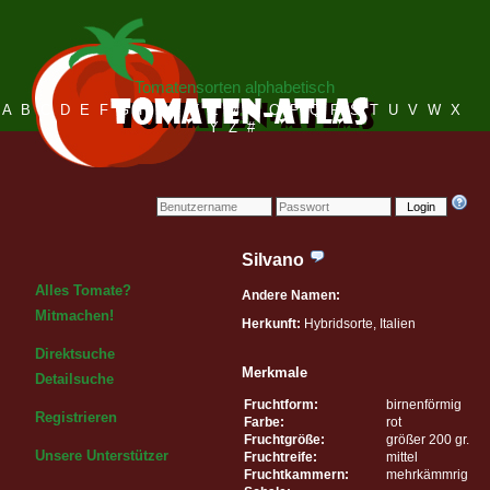
Tomatensorten alphabetisch
A
B
C
D
E
F
G
H
I
J
K
L
M
N
O
P
Q
R
S
T
U
V
W
X
Y
Z
#
Login
Silvano
Alles Tomate?
Andere Namen:
Mitmachen!
Herkunft:
Hybridsorte, Italien
Direktsuche
Merkmale
Detailsuche
Fruchtform:
birnenförmig
Registrieren
Farbe:
rot
Fruchtgröße:
größer 200 gr.
Unsere Unterstützer
Fruchtreife:
mittel
Fruchtkammern:
mehrkämmrig