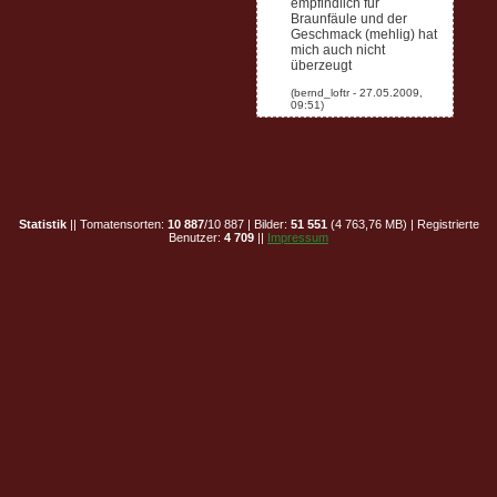
empfindlich für
Braunfäule und der
Geschmack (mehlig) hat
mich auch nicht
überzeugt
Statistik
|| Tomatensorten:
10 887
/10 887 | Bilder:
51 551
(4 763,76 MB) | Registrierte
Benutzer:
4 709
||
Impressum