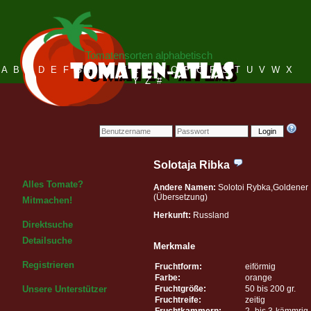
Tomatensorten alphabetisch
A
B
C
D
E
F
G
H
I
J
K
L
M
N
O
P
Q
R
S
T
U
V
W
X
Y
Z
#
Login
Solotaja Ribka
Alles Tomate?
Andere Namen:
Solotoi Rybka,Goldener 
(Übersetzung)
Mitmachen!
Herkunft:
Russland
Direktsuche
Detailsuche
Merkmale
Registrieren
Fruchtform:
eiförmig
Farbe:
orange
Fruchtgröße:
50 bis 200 gr.
Unsere Unterstützer
Fruchtreife:
zeitig
Fruchtkammern:
2- bis 3-kämmrig