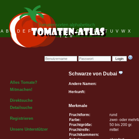
Tomatensorten alphabetisch
A
B
C
D
E
F
G
H
I
J
K
L
M
N
O
P
Q
R
S
T
U
V
W
X
Y
Z
#
Login
Schwarze von Dubai
Alles Tomate?
Andere Namen:
Mitmachen!
Herkunft:
Direktsuche
Merkmale
Detailsuche
Fruchtform:
rund
Registrieren
Farbe:
zwei- oder mehrf
Fruchtgröße:
50 bis 200 gr.
Unsere Unterstützer
Fruchtreife:
mittel
Fruchtkammern: