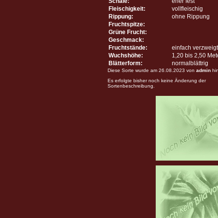
Schale:
eher fest
Fleischigkeit:
vollfleischig
Rippung:
ohne Rippung
Fruchtspitze:
Grüne Frucht:
Geschmack:
Fruchtstände:
einfach verzweigt
Wuchshöhe:
1,20 bis 2,50 Me
Blätterform:
normalblättrig
Diese Sorte wurde am 26.08.2023 von
admin
hi
Es erfolgte bisher noch keine Änderung der
Sortenbeschreibung.