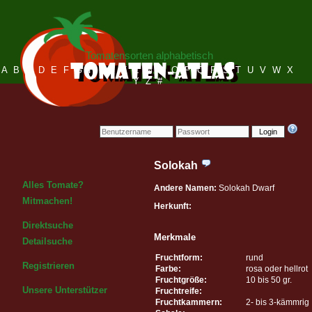
Tomatensorten alphabetisch
A
B
C
D
E
F
G
H
I
J
K
L
M
N
O
P
Q
R
S
T
U
V
W
X
Y
Z
#
Login
Solokah
Alles Tomate?
Andere Namen:
Solokah Dwarf
Mitmachen!
Herkunft:
Direktsuche
Merkmale
Detailsuche
Fruchtform:
rund
Registrieren
Farbe:
rosa oder hellrot
Fruchtgröße:
10 bis 50 gr.
Unsere Unterstützer
Fruchtreife:
Fruchtkammern:
2- bis 3-kämmrig