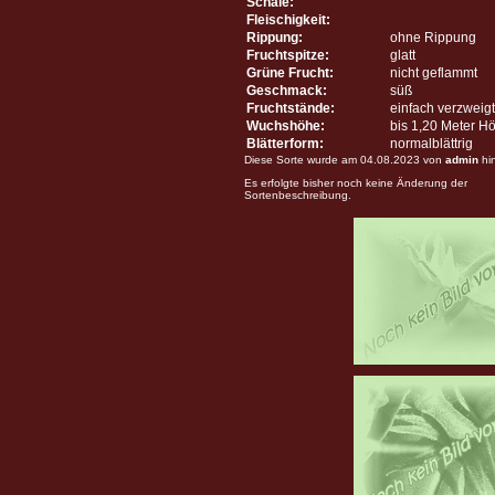
Schale:
Fleischigkeit:
Rippung:
ohne Rippung
Fruchtspitze:
glatt
Grüne Frucht:
nicht geflammt
Geschmack:
süß
Fruchtstände:
einfach verzweigt
Wuchshöhe:
bis 1,20 Meter H
Blätterform:
normalblättrig
Diese Sorte wurde am 04.08.2023 von
admin
hi
Es erfolgte bisher noch keine Änderung der
Sortenbeschreibung.