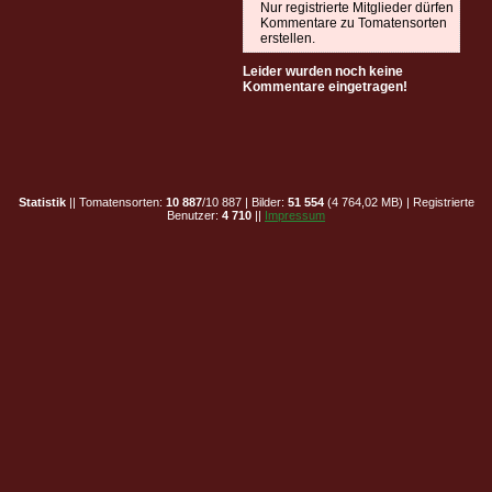
Nur registrierte Mitglieder dürfen
Kommentare zu Tomatensorten
erstellen.
Leider wurden noch keine
Kommentare eingetragen!
Statistik
|| Tomatensorten:
10 887
/10 887 | Bilder:
51 554
(4 764,02 MB) | Registrierte
Benutzer:
4 710
||
Impressum