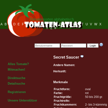
Tomatensorten alphabetisch
A
B
C
D
E
F
G
H
I
J
K
L
M
N
O
P
Q
R
S
T
U
V
W
X
Y
Z
#
Login
Secret Saucer
Alles Tomate?
Andere Namen:
Mitmachen!
Herkunft:
Direktsuche
Merkmale
Detailsuche
Fruchtform:
oval
Registrieren
Farbe:
rot
Fruchtgröße:
50 bis 200 gr.
Unsere Unterstützer
Fruchtreife:
Fruchtkammern:
2- bis 3-kämmrig