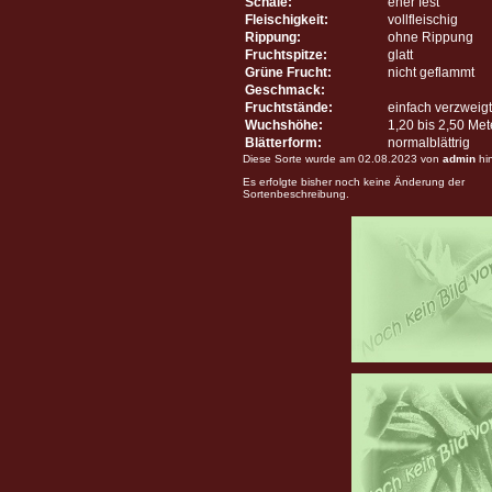
Schale:
eher fest
Fleischigkeit:
vollfleischig
Rippung:
ohne Rippung
Fruchtspitze:
glatt
Grüne Frucht:
nicht geflammt
Geschmack:
Fruchtstände:
einfach verzweigt
Wuchshöhe:
1,20 bis 2,50 Me
Blätterform:
normalblättrig
Diese Sorte wurde am 02.08.2023 von
admin
hi
Es erfolgte bisher noch keine Änderung der
Sortenbeschreibung.