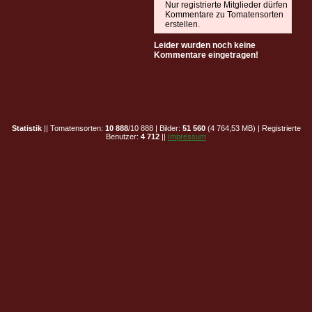
Nur registrierte Mitglieder dürfen
Kommentare zu Tomatensorten
erstellen.
Leider wurden noch keine
Kommentare eingetragen!
Statistik
|| Tomatensorten:
10 888
/10 888 | Bilder:
51 560
(4 764,53 MB) | Registrierte
Benutzer:
4 712
||
Impressum