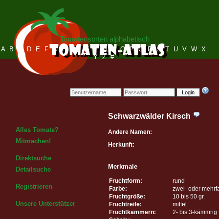
Tomatensorten alphabetisch
A
B
C
D
E
F
G
H
I
J
K
L
M
N
O
P
Q
R
S
T
U
V
W
X
Y
Z
#
Login
Schwarzwälder Kirsch
Alles Tomate?
Andere Namen:
Mitmachen!
Herkunft:
Direktsuche
Merkmale
Detailsuche
Fruchtform:
rund
Registrieren
Farbe:
zwei- oder mehrf
Fruchtgröße:
10 bis 50 gr.
Unsere Unterstützer
Fruchtreife:
mittel
Fruchtkammern:
2- bis 3-kämmrig