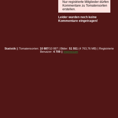
Nur registrierte Mitglieder dürfen
Kommentare zu Tomatensorten
erstellen.
Leider wurden noch keine
Kommentare eingetragen!
Statistik
|| Tomatensorten:
10 887
/10 887 | Bilder:
51 551
(4 763,76 MB) | Registrierte
Benutzer:
4 709
||
Impressum