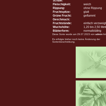
Schale:
Fleischigkeit:
weich
Rippung:
ohne Rippung
Fruchtspitze:
glatt
Grüne Frucht:
geflammt
Geschmack:
Fruchtstände:
einfach verzweigt
Wuchshöhe:
1,20 bis 2,50 Me
Blätterform:
normalblättrig
Diese Sorte wurde am 29.07.2023 von
admin
hi
Es erfolgte bisher noch keine Änderung der
Sortenbeschreibung.