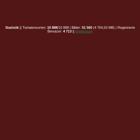
Statistik
|| Tomatensorten:
10 888
/10 888 | Bilder:
51 560
(4 764,53 MB) | Registrierte
Benutzer:
4 713
||
Impressum