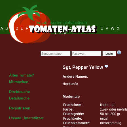
Tomatensorten alphabetisch
A
B
C
D
E
F
G
H
I
J
K
L
M
N
O
P
Q
R
S
T
U
V
W
X
Y
Z
#
Login
Sgt, Pepper Yellow
Alles Tomate?
Andere Namen:
Mitmachen!
Herkunft:
Direktsuche
Merkmale
Detailsuche
Fruchtform:
flachrund
Registrieren
Farbe:
zwei- oder mehrf
Fruchtgröße:
50 bis 200 gr.
Unsere Unterstützer
Fruchtreife:
mittel
Fruchtkammern:
mehrkämmrig