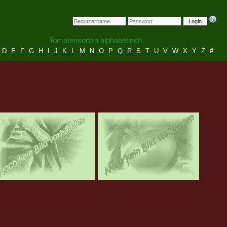
Login
Tomatensorten alphabetisch
D
E
F
G
H
I
J
K
L
M
N
O
P
Q
R
S
T
U
V
W
X
Y
Z
#