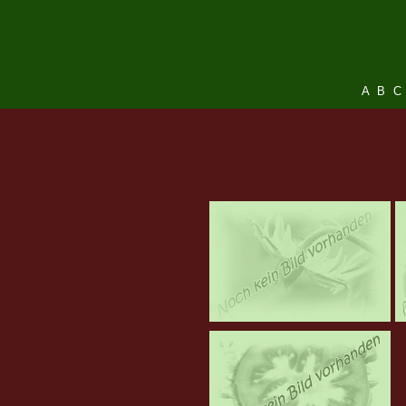
A
B
C