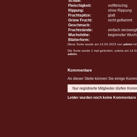
Schale:
Fleischigkeit:
vollfleischig
Rippung:
ohne Rippung
Fruchtspitze:
glatt
Grüne Frucht:
nicht geflammt
Geschmack:
Fruchtstände:
einfach verzweigt
Wuchshöhe:
begrenzter Wuch
Blätterform:
Diese Sorte wurde am 14.04.2023 von
admin
hi
Die Sorte wurde 1 mal geändert, zuletzt am 14.
admin
.
Kommentare
An dieser Stelle können Sie einige Komme
Nur registrierte Mitglieder dürfen Kom
Leider wurden noch keine Kommentare 