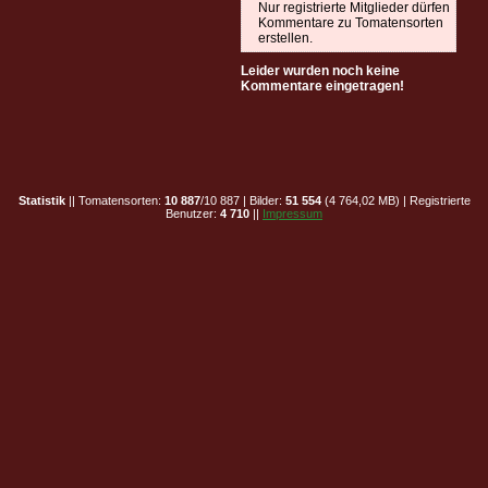
Nur registrierte Mitglieder dürfen
Kommentare zu Tomatensorten
erstellen.
Leider wurden noch keine
Kommentare eingetragen!
Statistik
|| Tomatensorten:
10 887
/10 887 | Bilder:
51 554
(4 764,02 MB) | Registrierte
Benutzer:
4 710
||
Impressum