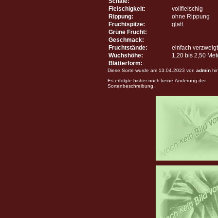
Schale:
Fleischigkeit:
vollfleischig
Rippung:
ohne Rippung
Fruchtspitze:
glatt
Grüne Frucht:
Geschmack:
Fruchtstände:
einfach verzweigt
Wuchshöhe:
1,20 bis 2,50 Me
Blätterform:
Diese Sorte wurde am 13.04.2023 von
admin
hi
Es erfolgte bisher noch keine Änderung der
Sortenbeschreibung.