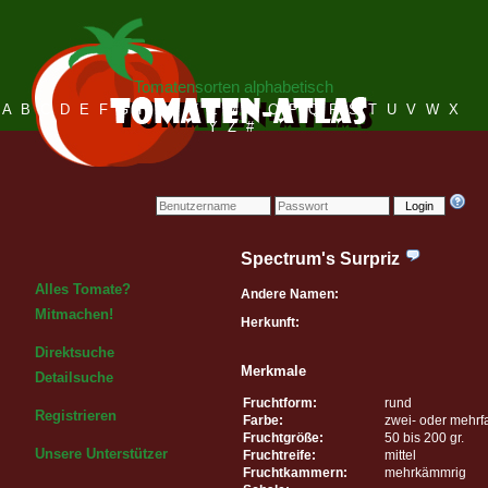
Tomatensorten alphabetisch
A
B
C
D
E
F
G
H
I
J
K
L
M
N
O
P
Q
R
S
T
U
V
W
X
Y
Z
#
Login
Spectrum's Surpriz
Alles Tomate?
Andere Namen:
Mitmachen!
Herkunft:
Direktsuche
Merkmale
Detailsuche
Fruchtform:
rund
Registrieren
Farbe:
zwei- oder mehrf
Fruchtgröße:
50 bis 200 gr.
Unsere Unterstützer
Fruchtreife:
mittel
Fruchtkammern:
mehrkämmrig