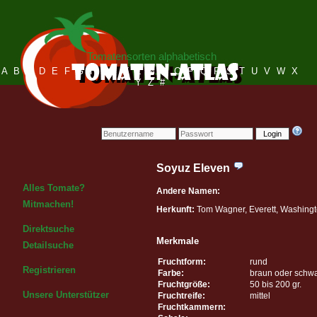
Tomatensorten alphabetisch
A
B
C
D
E
F
G
H
I
J
K
L
M
N
O
P
Q
R
S
T
U
V
W
X
Y
Z
#
Login
Soyuz Eleven
Alles Tomate?
Andere Namen:
Mitmachen!
Herkunft:
Tom Wagner, Everett, Washing
Direktsuche
Merkmale
Detailsuche
Fruchtform:
rund
Registrieren
Farbe:
braun oder schw
Fruchtgröße:
50 bis 200 gr.
Unsere Unterstützer
Fruchtreife:
mittel
Fruchtkammern: