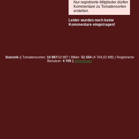
Nur registrierte Mitglieder dürfen
Kommentare zu Tomatensorten
erstellen.
Leider wurden noch keine
Kommentare eingetragen!
Statistik
|| Tomatensorten:
10 887
/10 887 | Bilder:
51 554
(4 764,02 MB) | Registrierte
Benutzer:
4 709
||
Impressum