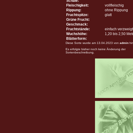
Schale:
Fleischigkeit:
vollfleischig
Rippung:
ohne Rippung
Fruchtspitze:
glatt
Grüne Frucht:
Geschmack:
Fruchtstände:
einfach verzweigt
Wuchshöhe:
1,20 bis 2,50 Me
Blätterform:
Diese Sorte wurde am 13.04.2023 von
admin
hi
Es erfolgte bisher noch keine Änderung der
Sortenbeschreibung.