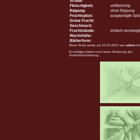
Schale:
Fleischigkeit:
vollfleischig
Rippung:
ohne Rippung
Fruchtspitze:
ausgeprägte Spit
Grüne Frucht:
Geschmack:
Fruchtstände:
einfach verzweigt
Wuchshöhe:
Blätterform:
Diese Sorte wurde am 23.03.2023 von
admin
hi
Es erfolgte bisher noch keine Änderung der
Sortenbeschreibung.