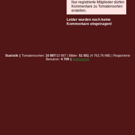
Nur registrierte Mitglieder dürfen
Kommentare zu Tomatensorten
erstellen.
Leider wurden noch keine
Kommentare eingetragen!
Statistik
|| Tomatensorten:
10 887
/10 887 | Bilder:
51 551
(4 763,76 MB) | Registrierte
Benutzer:
4 709
||
Impressum