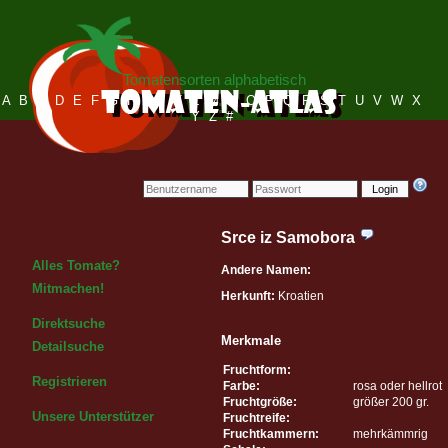
Tomatensorten alphabetisch
A
B
C
D
E
F
G
H
I
J
K
L
M
N
O
P
Q
R
S
T
U
V
W
X
Y
Z
#
Login
Srce iz Samobora
Alles Tomate?
Andere Namen:
Mitmachen!
Herkunft:
Kroatien
Direktsuche
Merkmale
Detailsuche
Fruchtform:
Registrieren
Farbe:
rosa oder hellrot
Fruchtgröße:
größer 200 gr.
Unsere Unterstützer
Fruchtreife:
Fruchtkammern:
mehrkämmrig