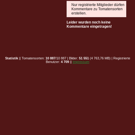
Nur registrierte Mitglieder dürfen
Kommentare zu Tomatensorten
erstellen.
Leider wurden noch keine
Kommentare eingetragen!
Statistik
|| Tomatensorten:
10 887
/10 887 | Bilder:
51 551
(4 763,76 MB) | Registrierte
Benutzer:
4 709
||
Impressum