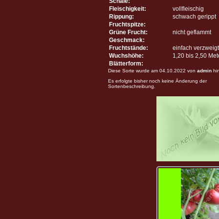
Schale:
Fleischigkeit:
vollfleischig
Rippung:
schwach gerippt
Fruchtspitze:
Grüne Frucht:
nicht geflammt
Geschmack:
Fruchtstände:
einfach verzweigt
Wuchshöhe:
1,20 bis 2,50 Me
Blätterform:
Diese Sorte wurde am 04.10.2022 von
admin
hi
Es erfolgte bisher noch keine Änderung der
Sortenbeschreibung.