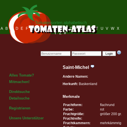
Tomatensorten alphabetisch
A
B
C
D
E
F
G
H
I
J
K
L
M
N
O
P
Q
R
S
T
U
V
W
X
Y
Z
#
Login
Saint-Michel
Alles Tomate?
Andere Namen:
Mitmachen!
Herkunft:
Baskenland
Direktsuche
Merkmale
Detailsuche
Fruchtform:
flachrund
Registrieren
Farbe:
rot
Fruchtgröße:
größer 200 gr.
Unsere Unterstützer
Fruchtreife:
Fruchtkammern:
mehrkämmrig