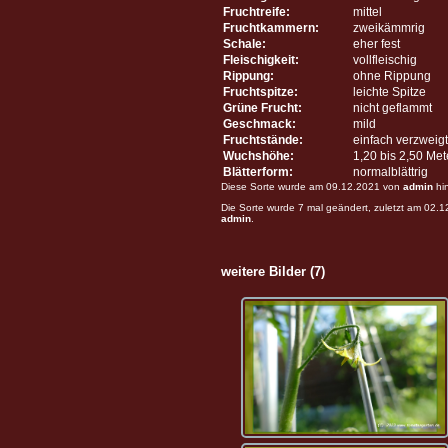
Fruchtreife:
mittel
Fruchtkammern:
zweikämmrig
Schale:
eher fest
Fleischigkeit:
vollfleischig
Rippung:
ohne Rippung
Fruchtspitze:
leichte Spitze
Grüne Frucht:
nicht geflammt
Geschmack:
mild
Fruchtstände:
einfach verzweigt
Wuchshöhe:
1,20 bis 2,50 Me
Blätterform:
normalblättrig
Diese Sorte wurde am 09.12.2021 von
admin
hi
Die Sorte wurde 7 mal geändert, zuletzt am 02.
admin
.
weitere Bilder (7)