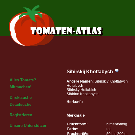
Sibirskij Khottabych
Alles Tomate?
Andere Namen:
Sibirskiy Khottabych
Hottabych
Mitmachen!
Sibirsky Hottabich
Sibirian Khottabych
Direktsuche
Herkunft:
Detailsuche
Registrieren
Merkmale
Fruchtform:
birnenförmig
Unsere Unterstützer
Farbe:
rot
Fruchtgröße:
50 bis 200 gr.