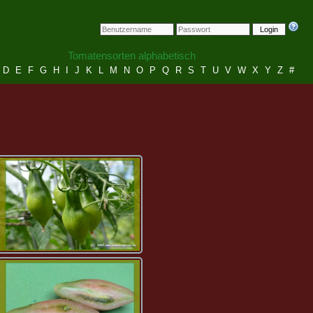
Login
Tomatensorten alphabetisch
D
E
F
G
H
I
J
K
L
M
N
O
P
Q
R
S
T
U
V
W
X
Y
Z
#