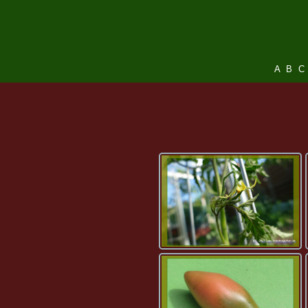
A
B
C