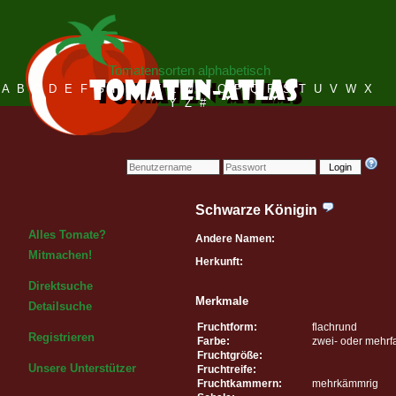
Tomatensorten alphabetisch
A
B
C
D
E
F
G
H
I
J
K
L
M
N
O
P
Q
R
S
T
U
V
W
X
Y
Z
#
Login
Schwarze Königin
Alles Tomate?
Andere Namen:
Mitmachen!
Herkunft:
Direktsuche
Merkmale
Detailsuche
Fruchtform:
flachrund
Registrieren
Farbe:
zwei- oder mehrf
Fruchtgröße:
Unsere Unterstützer
Fruchtreife:
Fruchtkammern:
mehrkämmrig