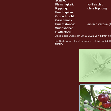
Schale:
Fleischigkeit:
vollfleischig
Rippung:
ohne Rippung
Fruchtspitze:
Grüne Frucht:
Geschmack:
Fruchtstände:
einfach verzweigt
Wuchshöhe:
Blätterform:
Diese Sorte wurde am 20.10.2021 von
admin
hi
Die Sorte wurde 1 mal geändert, zuletzt am 24.
admin
.