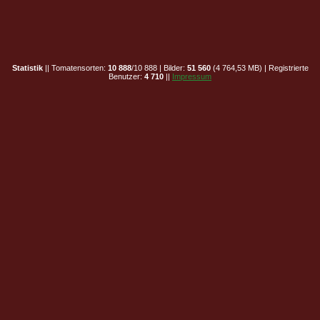
Statistik
|| Tomatensorten:
10 888
/10 888 | Bilder:
51 560
(4 764,53 MB) | Registrierte
Benutzer:
4 710
||
Impressum