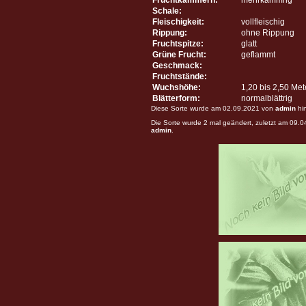
Schale:
Fleischigkeit:
vollfleischig
Rippung:
ohne Rippung
Fruchtspitze:
glatt
Grüne Frucht:
geflammt
Geschmack:
Fruchtstände:
Wuchshöhe:
1,20 bis 2,50 Me
Blätterform:
normalblättrig
Diese Sorte wurde am 02.09.2021 von
admin
hi
Die Sorte wurde 2 mal geändert, zuletzt am 09.
admin
.