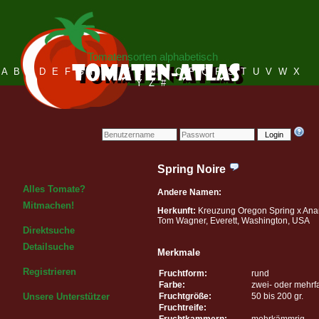
Tomatensorten alphabetisch
A
B
C
D
E
F
G
H
I
J
K
L
M
N
O
P
Q
R
S
T
U
V
W
X
Y
Z
#
Login
Spring Noire
Alles Tomate?
Andere Namen:
Mitmachen!
Herkunft:
Kreuzung Oregon Spring x Ana
Tom Wagner, Everett, Washington, USA
Direktsuche
Detailsuche
Merkmale
Registrieren
Fruchtform:
rund
Farbe:
zwei- oder mehrf
Fruchtgröße:
50 bis 200 gr.
Unsere Unterstützer
Fruchtreife:
Fruchtkammern:
mehrkämmrig