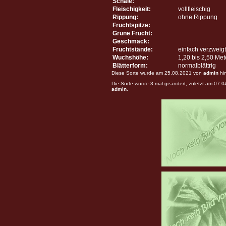
Schale:
Fleischigkeit:
vollfleischig
Rippung:
ohne Rippung
Fruchtspitze:
Grüne Frucht:
Geschmack:
Fruchtstände:
einfach verzweigt
Wuchshöhe:
1,20 bis 2,50 Me
Blätterform:
normalblättrig
Diese Sorte wurde am 25.08.2021 von
admin
hi
Die Sorte wurde 3 mal geändert, zuletzt am 07.
admin
.