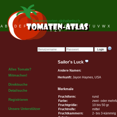
Tomatensorten alphabetisch
A
B
C
D
E
F
G
H
I
J
K
L
M
N
O
P
Q
R
S
T
U
V
W
X
Y
Z
#
Login
Sailor's Luck
Alles Tomate?
Andere Namen:
Mitmachen!
Herkunft:
Jayon Haynes, USA
Direktsuche
Merkmale
Detailsuche
Fruchtform:
rund
Registrieren
Farbe:
zwei- oder mehrf
Fruchtgröße:
10 bis 50 gr.
Unsere Unterstützer
Fruchtreife:
mittel
Fruchtkammern:
2- bis 3-kämmrig