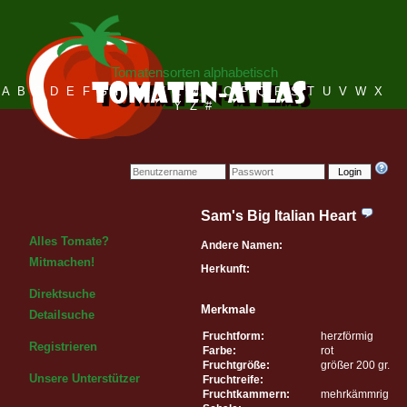
Tomatensorten alphabetisch
A
B
C
D
E
F
G
H
I
J
K
L
M
N
O
P
Q
R
S
T
U
V
W
X
Y
Z
#
Login
Sam's Big Italian Heart
Alles Tomate?
Andere Namen:
Mitmachen!
Herkunft:
Direktsuche
Merkmale
Detailsuche
Fruchtform:
herzförmig
Registrieren
Farbe:
rot
Fruchtgröße:
größer 200 gr.
Unsere Unterstützer
Fruchtreife:
Fruchtkammern:
mehrkämmrig