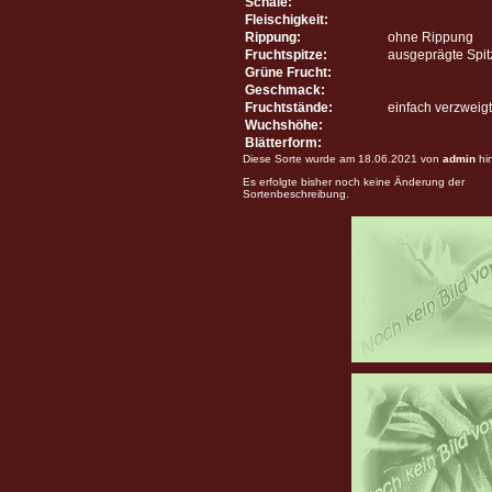
Schale:
Fleischigkeit:
Rippung:
ohne Rippung
Fruchtspitze:
ausgeprägte Spit
Grüne Frucht:
Geschmack:
Fruchtstände:
einfach verzweigt
Wuchshöhe:
Blätterform:
Diese Sorte wurde am 18.06.2021 von
admin
hi
Es erfolgte bisher noch keine Änderung der
Sortenbeschreibung.