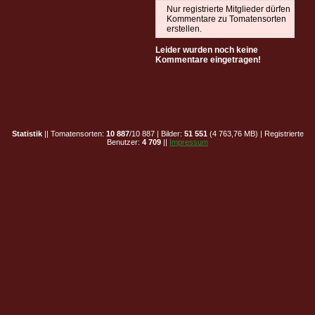
Nur registrierte Mitglieder dürfen
Kommentare zu Tomatensorten
erstellen.
Leider wurden noch keine
Kommentare eingetragen!
Statistik
|| Tomatensorten:
10 887
/10 887 | Bilder:
51 551
(4 763,76 MB) | Registrierte
Benutzer:
4 709
||
Impressum