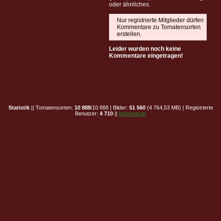
oder ähnliches.
Nur registrierte Mitglieder dürfen
Kommentare zu Tomatensorten
erstellen.
Leider wurden noch keine
Kommentare eingetragen!
Statistik
|| Tomatensorten:
10 888
/10 888 | Bilder:
51 560
(4 764,53 MB) | Registrierte
Benutzer:
4 710
||
Impressum