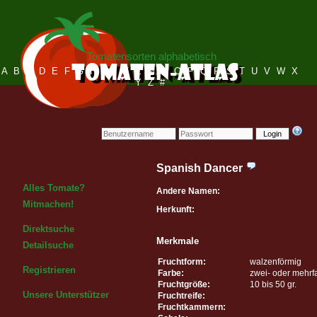
Tomatensorten alphabetisch
A
B
C
D
E
F
G
H
I
J
K
L
M
N
O
P
Q
R
S
T
U
V
W
X
Y
Z
#
Login
Spanish Dancer
Alles Tomate?
Andere Namen:
Mitmachen!
Herkunft:
Direktsuche
Merkmale
Detailsuche
Fruchtform:
walzenförmig
Registrieren
Farbe:
zwei- oder mehrf
Fruchtgröße:
10 bis 50 gr.
Unsere Unterstützer
Fruchtreife:
Fruchtkammern: