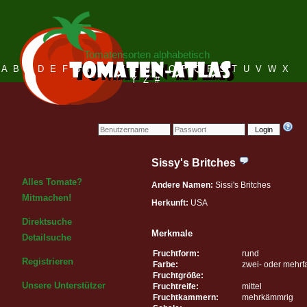
Tomatensorten alphabetisch
A
B
C
D
E
F
G
H
I
J
K
L
M
N
O
P
Q
R
S
T
U
V
W
X
Y
Z
#
Login
Sissy's Britches
Alles Tomate?
Andere Namen:
Sissi's Britches
Mitmachen!
Herkunft:
USA
Direktsuche
Merkmale
Detailsuche
Fruchtform:
rund
Registrieren
Farbe:
zwei- oder mehrf
Fruchtgröße:
Unsere Unterstützer
Fruchtreife:
mittel
Fruchtkammern:
mehrkämmrig