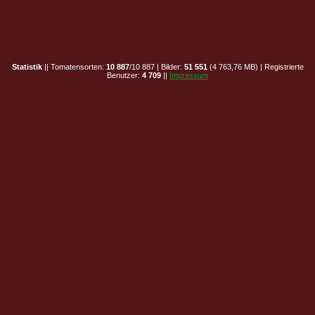
Statistik
|| Tomatensorten:
10 887
/10 887 | Bilder:
51 551
(4 763,76 MB) | Registrierte
Benutzer:
4 709
||
Impressum