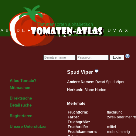
Tomatensorten alphabetisch
A
B
C
D
E
F
G
H
I
J
K
L
M
N
O
P
Q
R
S
T
U
V
W
X
Y
Z
#
Login
Spud Viper
Alles Tomate?
Andere Namen:
Dwarf Spud Viper
Mitmachen!
Herkunft:
Blane Horton
Direktsuche
Merkmale
Detailsuche
Fruchtform:
flachrund
Registrieren
Farbe:
zwei- oder mehrf
Fruchtgröße:
Unsere Unterstützer
Fruchtreife:
mittel
Fruchtkammern:
mehrkämmrig