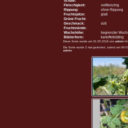
Schale:
Fleischigkeit:
vollfleischig
Rippung:
ohne Rippung
Fruchtspitze:
glatt
Grüne Frucht:
Geschmack:
süß
Fruchtstände:
Wuchshöhe:
begrenzter Wuch
Blätterform:
kartoffelblättrig
Diese Sorte wurde am 31.05.2018 von
admin
hi
Die Sorte wurde 2 mal geändert, zuletzt am 09.
admin
.