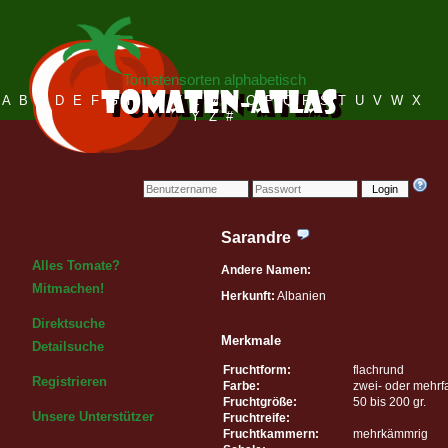
Tomatensorten alphabetisch
A
B
C
D
E
F
G
H
I
J
K
L
M
N
O
P
Q
R
S
T
U
V
W
X
Y
Z
#
Login
Sarandre
Alles Tomate?
Andere Namen:
Mitmachen!
Herkunft:
Albanien
Direktsuche
Merkmale
Detailsuche
Fruchtform:
flachrund
Registrieren
Farbe:
zwei- oder mehrf
Fruchtgröße:
50 bis 200 gr.
Unsere Unterstützer
Fruchtreife:
Fruchtkammern:
mehrkämmrig