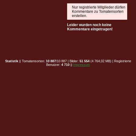
Nur registrierte Mitglieder dürfen
Kommentare zu Tomatensorten
erstellen.
Leider wurden noch keine
Kommentare eingetragen!
Statistik
|| Tomatensorten:
10 887
/10 887 | Bilder:
51 554
(4 764,02 MB) | Registrierte
Benutzer:
4 710
||
Impressum