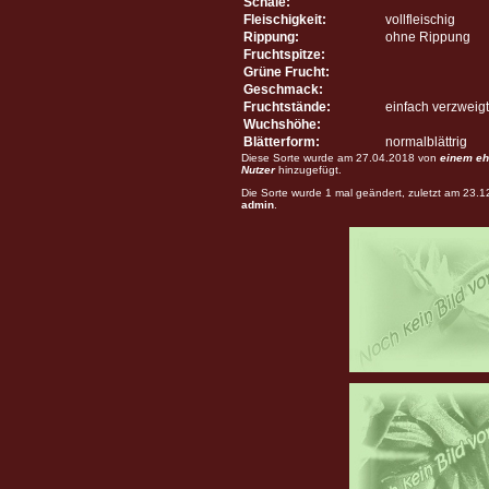
Schale:
Fleischigkeit:
vollfleischig
Rippung:
ohne Rippung
Fruchtspitze:
Grüne Frucht:
Geschmack:
Fruchtstände:
einfach verzweigt
Wuchshöhe:
Blätterform:
normalblättrig
Diese Sorte wurde am 27.04.2018 von
einem eh
Nutzer
hinzugefügt.
Die Sorte wurde 1 mal geändert, zuletzt am 23.
admin
.