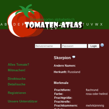
Tomatensorten alphabetisch
A
B
C
D
E
F
G
H
I
J
K
L
M
N
O
P
Q
R
S
T
U
V
W
X
Y
Z
#
Login
Skorpion
Alles Tomate?
Andere Namen:
Mitmachen!
Herkunft:
Russland
Direktsuche
Merkmale
Detailsuche
Fruchtform:
flachrund
Registrieren
Farbe:
rosa oder hellrot
Fruchtgröße:
Unsere Unterstützer
Fruchtreife:
Fruchtkammern:
mehrkämmrig