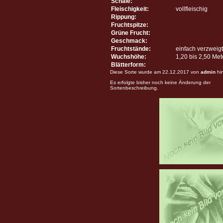
Schale:
Fleischigkeit:
vollfleischig
Rippung:
Fruchtspitze:
Grüne Frucht:
Geschmack:
Fruchtstände:
einfach verzweigt
Wuchshöhe:
1,20 bis 2,50 Me
Blätterform:
Diese Sorte wurde am 22.12.2017 von
admin
hi
Es erfolgte bisher noch keine Änderung der
Sortenbeschreibung.