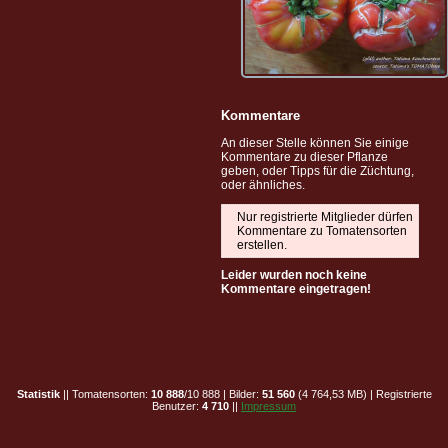
Kommentare
An dieser Stelle können Sie einige
Kommentare zu dieser Pflanze
geben, oder Tipps für die Züchtung,
oder ähnliches.
Nur registrierte Mitglieder dürfen
Kommentare zu Tomatensorten
erstellen.
Leider wurden noch keine
Kommentare eingetragen!
Statistik
|| Tomatensorten:
10 888
/10 888 | Bilder:
51 560
(4 764,53 MB) | Registrierte
Benutzer:
4 710
||
Impressum