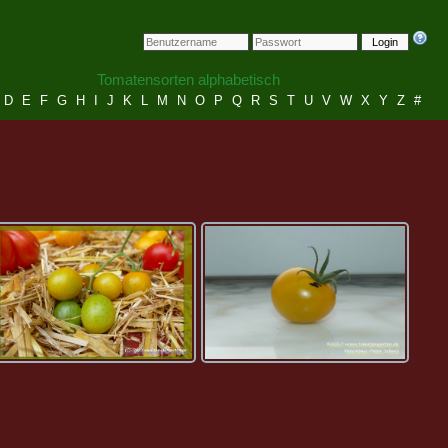
Login
Tomatensorten alphabetisch
D
E
F
G
H
I
J
K
L
M
N
O
P
Q
R
S
T
U
V
W
X
Y
Z
#