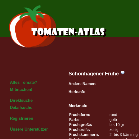
Schönhagener Frühe
Alles Tomate?
Andere Namen:
Mitmachen!
Herkunft:
Direktsuche
Merkmale
Detailsuche
Fruchtform:
rund
Registrieren
Farbe:
gelb
Fruchtgröße:
bis 10 gr.
Unsere Unterstützer
Fruchtreife:
zeitig
Fruchtkammern:
2- bis 3-kämmrig