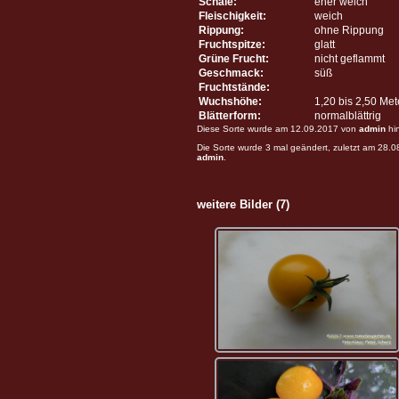
Schale:
eher weich
Fleischigkeit:
weich
Rippung:
ohne Rippung
Fruchtspitze:
glatt
Grüne Frucht:
nicht geflammt
Geschmack:
süß
Fruchtstände:
Wuchshöhe:
1,20 bis 2,50 Me
Blätterform:
normalblättrig
Diese Sorte wurde am 12.09.2017 von
admin
hi
Die Sorte wurde 3 mal geändert, zuletzt am 28.
admin
.
weitere Bilder (7)