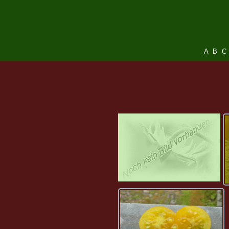
A
B
C