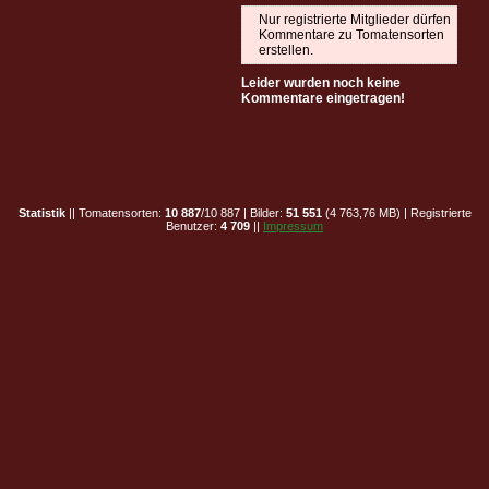
Nur registrierte Mitglieder dürfen
Kommentare zu Tomatensorten
erstellen.
Leider wurden noch keine
Kommentare eingetragen!
Statistik
|| Tomatensorten:
10 887
/10 887 | Bilder:
51 551
(4 763,76 MB) | Registrierte
Benutzer:
4 709
||
Impressum