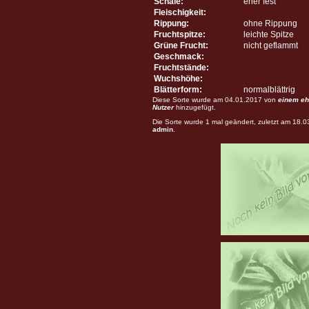
Schale:
eher fest
Fleischigkeit:
Rippung:
ohne Rippung
Fruchtspitze:
leichte Spitze
Grüne Frucht:
nicht geflammt
Geschmack:
Fruchtstände:
Wuchshöhe:
Blätterform:
normalblättrig
Diese Sorte wurde am 04.01.2017 von
einem eh
Nutzer
hinzugefügt.
Die Sorte wurde 1 mal geändert, zuletzt am 18.
admin
.