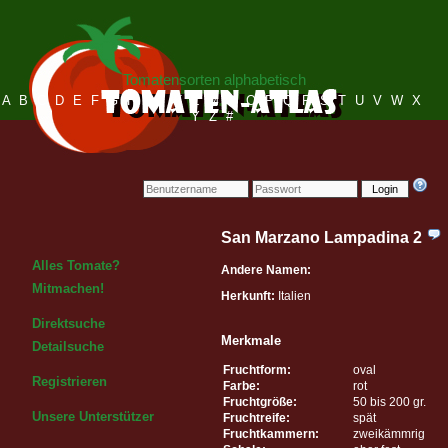
Tomatensorten alphabetisch
A
B
C
D
E
F
G
H
I
J
K
L
M
N
O
P
Q
R
S
T
U
V
W
X
Y
Z
#
Login
San Marzano Lampadina 2
Alles Tomate?
Andere Namen:
Mitmachen!
Herkunft:
Italien
Direktsuche
Merkmale
Detailsuche
Fruchtform:
oval
Registrieren
Farbe:
rot
Fruchtgröße:
50 bis 200 gr.
Unsere Unterstützer
Fruchtreife:
spät
Fruchtkammern:
zweikämmrig