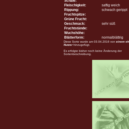
Schale:
Fleischigkeit:
saftig weich
Rippung:
schwach gerippt
Fruchtspitze:
Grüne Frucht:
Geschmack:
sehr süß
Fruchtstände:
Wuchshöhe:
Blätterform:
normalblättrig
Diese Sorte wurde am 03.04.2016 von
einem eh
Nutzer
hinzugefügt.
Es erfolgte bisher noch keine Änderung der
Sortenbeschreibung.