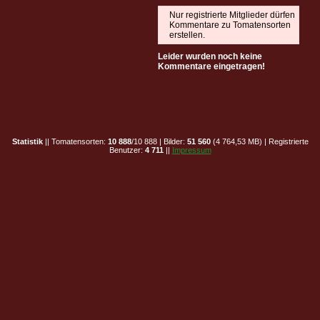
Nur registrierte Mitglieder dürfen
Kommentare zu Tomatensorten
erstellen.
Leider wurden noch keine
Kommentare eingetragen!
Statistik
|| Tomatensorten:
10 888
/10 888 | Bilder:
51 560
(4 764,53 MB) | Registrierte
Benutzer:
4 711
||
Impressum