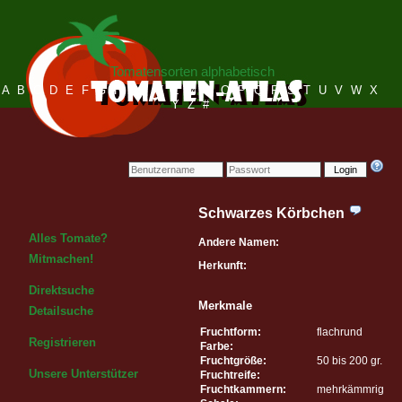
Tomatensorten alphabetisch
A
B
C
D
E
F
G
H
I
J
K
L
M
N
O
P
Q
R
S
T
U
V
W
X
Y
Z
#
Login
Schwarzes Körbchen
Alles Tomate?
Andere Namen:
Mitmachen!
Herkunft:
Direktsuche
Merkmale
Detailsuche
Fruchtform:
flachrund
Registrieren
Farbe:
Fruchtgröße:
50 bis 200 gr.
Unsere Unterstützer
Fruchtreife:
Fruchtkammern:
mehrkämmrig