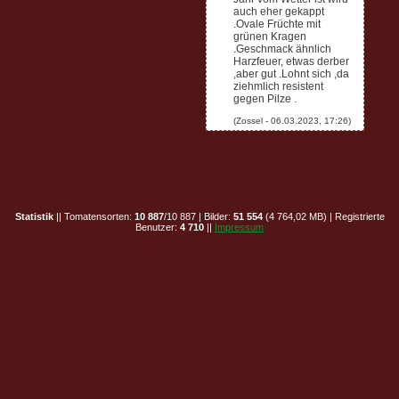
auch eher gekappt
.Ovale Früchte mit
grünen Kragen
.Geschmack ähnlich
Harzfeuer, etwas derber
,aber gut .Lohnt sich ,da
ziehmlich resistent
gegen Pilze .
Statistik
|| Tomatensorten:
10 887
/10 887 | Bilder:
51 554
(4 764,02 MB) | Registrierte
Benutzer:
4 710
||
Impressum