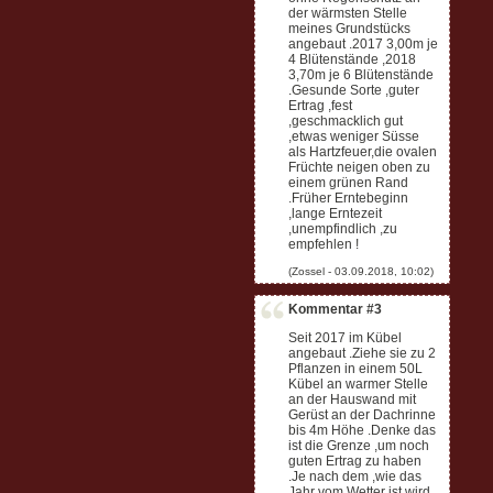
der wärmsten Stelle
meines Grundstücks
angebaut .2017 3,00m je
4 Blütenstände ,2018
3,70m je 6 Blütenstände
.Gesunde Sorte ,guter
Ertrag ,fest
,geschmacklich gut
,etwas weniger Süsse
als Hartzfeuer,die ovalen
Früchte neigen oben zu
einem grünen Rand
.Früher Erntebeginn
,lange Erntezeit
,unempfindlich ,zu
empfehlen !
Kommentar #3
Seit 2017 im Kübel
angebaut .Ziehe sie zu 2
Pflanzen in einem 50L
Kübel an warmer Stelle
an der Hauswand mit
Gerüst an der Dachrinne
bis 4m Höhe .Denke das
ist die Grenze ,um noch
guten Ertrag zu haben
.Je nach dem ,wie das
Jahr vom Wetter ist wird