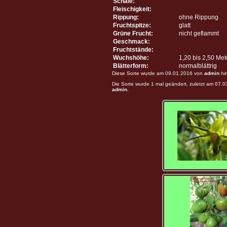
Schale:
Fleischigkeit:
Rippung:
ohne Rippung
Fruchtspitze:
glatt
Grüne Frucht:
nicht geflammt
Geschmack:
Fruchtstände:
Wuchshöhe:
1,20 bis 2,50 Me
Blätterform:
normalblättrig
Diese Sorte wurde am 09.01.2016 von
admin
hi
Die Sorte wurde 1 mal geändert, zuletzt am 07.
admin
.