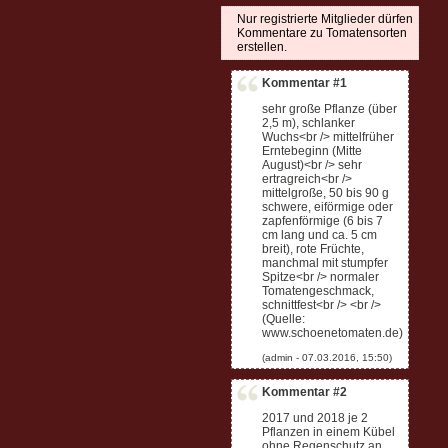
Nur registrierte Mitglieder dürfen
Kommentare zu Tomatensorten
erstellen.
Kommentar #1
sehr große Pflanze (über
2,5 m), schlanker
Wuchs<br /> mittelfrüher
Erntebeginn (Mitte
August)<br /> sehr
ertragreich<br />
mittelgroße, 50 bis 90 g
schwere, eiförmige oder
zapfenförmige (6 bis 7
cm lang und ca. 5 cm
breit), rote Früchte,
manchmal mit stumpfer
Spitze<br /> normaler
Tomatengeschmack,
schnittfest<br /> <br />
(Quelle:
www.schoenetomaten.de)
Kommentar #2
2017 und 2018 je 2
Pflanzen in einem Kübel
ohne Regenschutz an