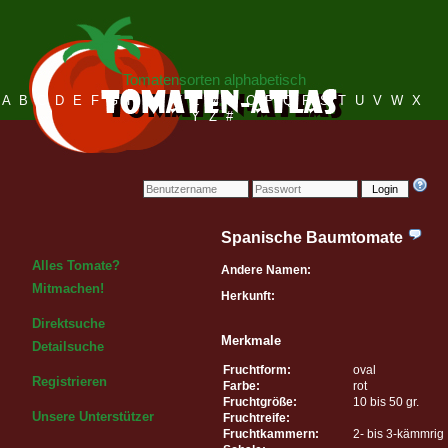
Tomatensorten alphabetisch
A
B
C
D
E
F
G
H
I
J
K
L
M
N
O
P
Q
R
S
T
U
V
W
X
Y
Z
#
Login
Spanische Baumtomate
Alles Tomate?
Andere Namen:
Mitmachen!
Herkunft:
Direktsuche
Merkmale
Detailsuche
Fruchtform:
oval
Registrieren
Farbe:
rot
Fruchtgröße:
10 bis 50 gr.
Unsere Unterstützer
Fruchtreife:
Fruchtkammern:
2- bis 3-kämmrig