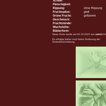
Schale:
Fleischigkeit:
Rippung:
ohne Rippung
Fruchtspitze:
glatt
Grüne Frucht:
geflammt
Geschmack:
Fruchtstände:
Wuchshöhe:
Blätterform:
Diese Sorte wurde am 02.10.2015 von
admin
hi
Es erfolgte bisher noch keine Änderung der
Sortenbeschreibung.