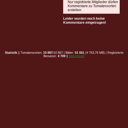
Nur registrierte Mitglieder dürfen
Kommentare zu Tomatensorten
erstellen.
Leider wurden noch keine
Kommentare eingetragen!
Statistik
|| Tomatensorten:
10 887
/10 887 | Bilder:
51 551
(4 763,76 MB) | Registrierte
Benutzer:
4 709
||
Impressum