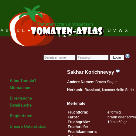
Tomatensorten alphabetisch
A
B
C
D
E
F
G
H
I
J
K
L
M
N
O
P
Q
R
S
T
U
V
W
X
Y
Z
#
Login
Sakhar Korichnevyy
Alles Tomate?
Andere Namen:
Brown Sugar
Mitmachen!
Herkunft:
Russland, kommerzielle Sorte
Direktsuche
Merkmale
Detailsuche
Fruchtform:
eiförmig
Registrieren
Farbe:
braun oder schw
Fruchtgröße:
10 bis 50 gr.
Unsere Unterstützer
Fruchtreife:
Fruchtkammern: