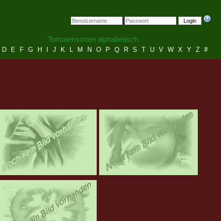
Login
Tomatensorten alphabetisch
D
E
F
G
H
I
J
K
L
M
N
O
P
Q
R
S
T
U
V
W
X
Y
Z
#