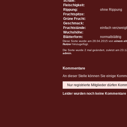
Schale:
Fleischigkeit:
Rippung:
ohne Rippung
Fruchtspitze:
Grüne Frucht:
Geschmack:
Fruchtstände:
einfach verzweigt
Wuchshöhe:
Blätterform:
normalblättrig
Diese Sorte wurde am 28.04.2015 von
einem eh
Nutzer
hinzugefügt.
Die Sorte wurde 2 mal geändert, zuletzt am 23.
admin
.
Kommentare
An dieser Stelle können Sie einige Komme
Nur registrierte Mitglieder dürfen Kom
Leider wurden noch keine Kommentare 