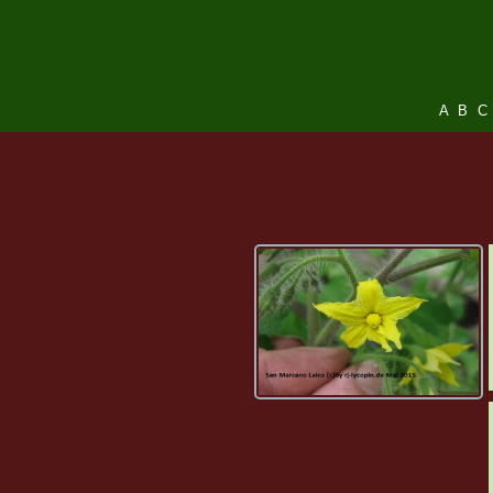
A
B
C