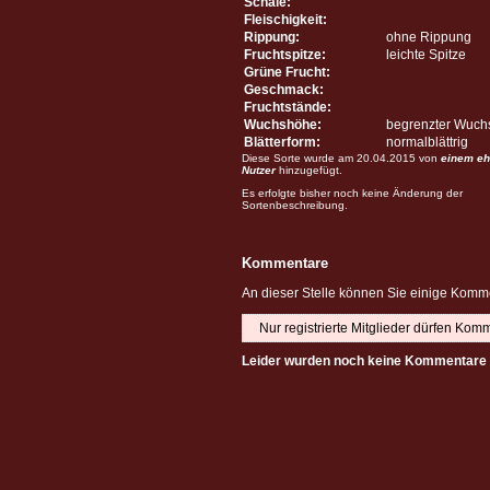
Schale:
Fleischigkeit:
Rippung:
ohne Rippung
Fruchtspitze:
leichte Spitze
Grüne Frucht:
Geschmack:
Fruchtstände:
Wuchshöhe:
begrenzter Wuch
Blätterform:
normalblättrig
Diese Sorte wurde am 20.04.2015 von
einem eh
Nutzer
hinzugefügt.
Es erfolgte bisher noch keine Änderung der
Sortenbeschreibung.
Kommentare
An dieser Stelle können Sie einige Komme
Nur registrierte Mitglieder dürfen Kom
Leider wurden noch keine Kommentare 