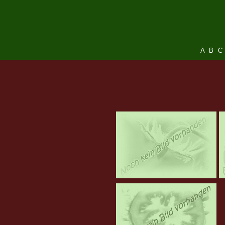
A
B
C