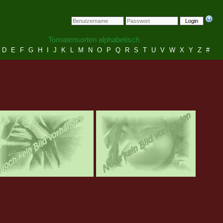
Login
Tomatensorten alphabetisch
D
E
F
G
H
I
J
K
L
M
N
O
P
Q
R
S
T
U
V
W
X
Y
Z
#