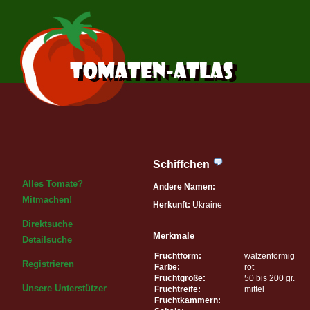
Schiffchen
Alles Tomate?
Andere Namen:
Mitmachen!
Herkunft:
Ukraine
Direktsuche
Merkmale
Detailsuche
Fruchtform:
walzenförmig
Registrieren
Farbe:
rot
Fruchtgröße:
50 bis 200 gr.
Unsere Unterstützer
Fruchtreife:
mittel
Fruchtkammern: