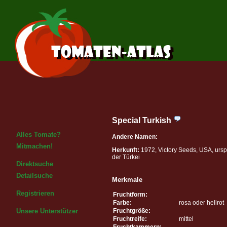
Special Turkish
Alles Tomate?
Andere Namen:
Mitmachen!
Herkunft:
1972, Victory Seeds, USA, ursp
der Türkei
Direktsuche
Detailsuche
Merkmale
Registrieren
Fruchtform:
Farbe:
rosa oder hellrot
Fruchtgröße:
Unsere Unterstützer
Fruchtreife:
mittel
Fruchtkammern: