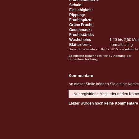
Schale:
Fleischigkeit:
Rippung:
Fruchtspitze:
Grüne Frucht:
Geschmack:
Fruchtstände:
Wuchshöhe:
1,20 bis 2,50 Me
Blätterform:
normalblättrig
Diese Sorte wurde am 04.02.2015 von
admin
hi
Es erfolgte bisher noch keine Änderung der
Sortenbeschreibung.
Kommentare
An dieser Stelle können Sie einige Komme
Nur registrierte Mitglieder dürfen Kom
Leider wurden noch keine Kommentare 