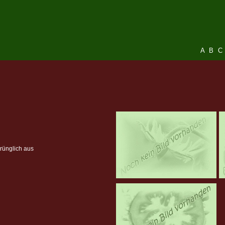
A
B
C
rünglich aus