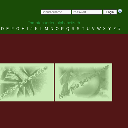
Login
Tomatensorten alphabetisch
D
E
F
G
H
I
J
K
L
M
N
O
P
Q
R
S
T
U
V
W
X
Y
Z
#