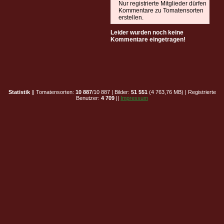
Nur registrierte Mitglieder dürfen
Kommentare zu Tomatensorten
erstellen.
Leider wurden noch keine
Kommentare eingetragen!
Statistik
|| Tomatensorten:
10 887
/10 887 | Bilder:
51 551
(4 763,76 MB) | Registrierte
Benutzer:
4 709
||
Impressum