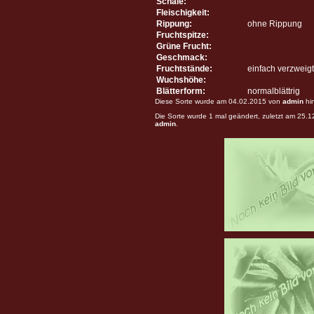
Schale:
Fleischigkeit:
Rippung:
ohne Rippung
Fruchtspitze:
Grüne Frucht:
Geschmack:
Fruchtstände:
einfach verzweigt
Wuchshöhe:
Blätterform:
normalblättrig
Diese Sorte wurde am 04.02.2015 von
admin
hi
Die Sorte wurde 1 mal geändert, zuletzt am 25.
admin
.