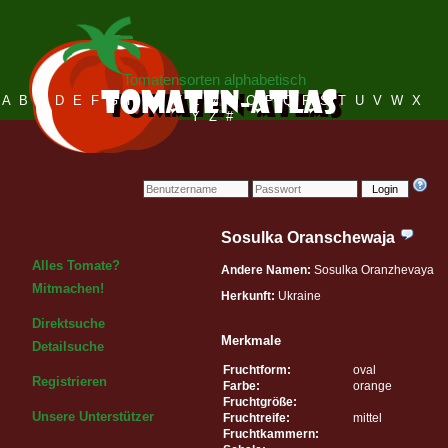
Tomatensorten alphabetisch
A
B
C
D
E
F
G
H
I
J
K
L
M
N
O
P
Q
R
S
T
U
V
W
X
Y
Z
#
Login
Sosulka Oranschewaja
Alles Tomate?
Andere Namen:
Sosulka Oranzhevaya
Mitmachen!
Herkunft:
Ukraine
Direktsuche
Merkmale
Detailsuche
Fruchtform:
oval
Registrieren
Farbe:
orange
Fruchtgröße:
Unsere Unterstützer
Fruchtreife:
mittel
Fruchtkammern: