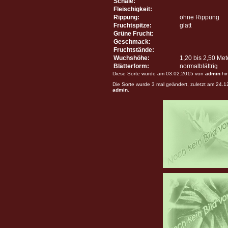
Schale:
Fleischigkeit:
Rippung:
ohne Rippung
Fruchtspitze:
glatt
Grüne Frucht:
Geschmack:
Fruchtstände:
Wuchshöhe:
1,20 bis 2,50 Me
Blätterform:
normalblättrig
Diese Sorte wurde am 03.02.2015 von
admin
hi
Die Sorte wurde 3 mal geändert, zuletzt am 24.
admin
.