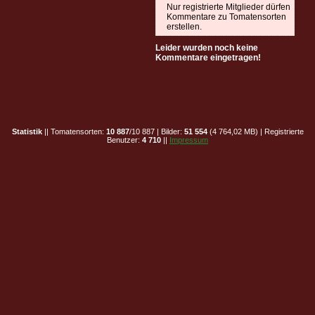
Nur registrierte Mitglieder dürfen
Kommentare zu Tomatensorten
erstellen.
Leider wurden noch keine
Kommentare eingetragen!
Statistik
|| Tomatensorten:
10 887
/10 887 | Bilder:
51 554
(4 764,02 MB) | Registrierte
Benutzer:
4 710
||
Impressum