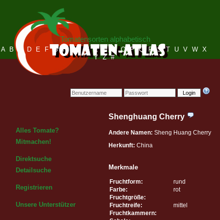
Tomatensorten alphabetisch
A
B
C
D
E
F
G
H
I
J
K
L
M
N
O
P
Q
R
S
T
U
V
W
X
Y
Z
#
Login
Shenghuang Cherry
Alles Tomate?
Andere Namen:
Sheng Huang Cherry
Mitmachen!
Herkunft:
China
Direktsuche
Merkmale
Detailsuche
Fruchtform:
rund
Registrieren
Farbe:
rot
Fruchtgröße:
Unsere Unterstützer
Fruchtreife:
mittel
Fruchtkammern: