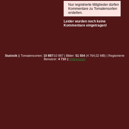
Nur registrierte Mitglieder dürfen
Kommentare zu Tomatensorten
erstellen.
Leider wurden noch keine
Kommentare eingetragen!
Statistik
|| Tomatensorten:
10 887
/10 887 | Bilder:
51 554
(4 764,02 MB) | Registrierte
Benutzer:
4 710
||
Impressum