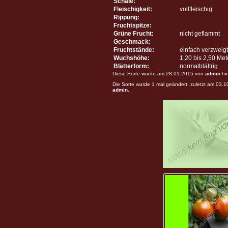
Schale:
Fleischigkeit:
vollfleischig
Rippung:
Fruchtspitze:
Grüne Frucht:
nicht geflammt
Geschmack:
Fruchtstände:
einfach verzweigt
Wuchshöhe:
1,20 bis 2,50 Me
Blätterform:
normalblättrig
Diese Sorte wurde am 28.01.2015 von
admin
hi
Die Sorte wurde 1 mal geändert, zuletzt am 03.
admin
.