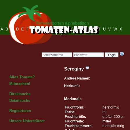
Tomatensorten alphabetisch
A
B
C
D
E
F
G
H
I
J
K
L
M
N
O
P
Q
R
S
T
U
V
W
X
Y
Z
#
Login
Sereginy
Alles Tomate?
Andere Namen:
Mitmachen!
Herkunft:
Direktsuche
Merkmale
Detailsuche
Fruchtform:
herzförmig
Registrieren
Farbe:
rot
Fruchtgröße:
größer 200 gr.
Unsere Unterstützer
Fruchtreife:
mittel
Fruchtkammern:
mehrkämmrig