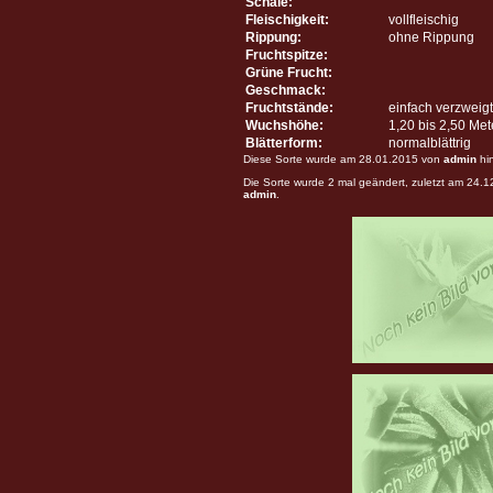
Schale:
Fleischigkeit:
vollfleischig
Rippung:
ohne Rippung
Fruchtspitze:
Grüne Frucht:
Geschmack:
Fruchtstände:
einfach verzweigt
Wuchshöhe:
1,20 bis 2,50 Me
Blätterform:
normalblättrig
Diese Sorte wurde am 28.01.2015 von
admin
hi
Die Sorte wurde 2 mal geändert, zuletzt am 24.
admin
.