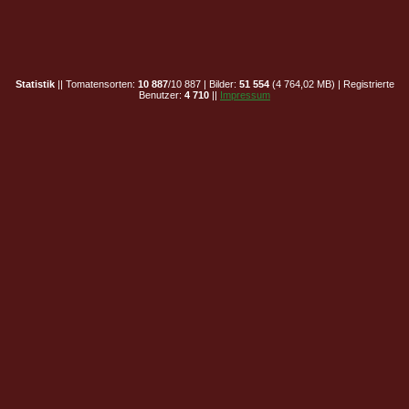
Statistik
|| Tomatensorten:
10 887
/10 887 | Bilder:
51 554
(4 764,02 MB) | Registrierte
Benutzer:
4 710
||
Impressum