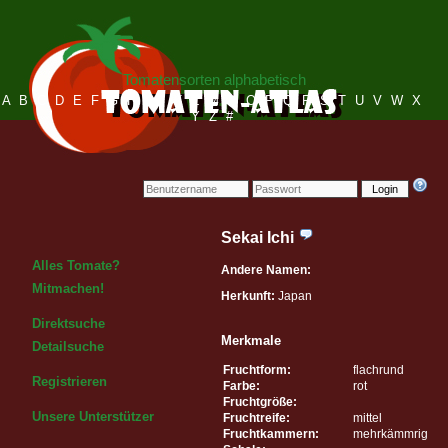
Tomatensorten alphabetisch
A
B
C
D
E
F
G
H
I
J
K
L
M
N
O
P
Q
R
S
T
U
V
W
X
Y
Z
#
Login
Sekai Ichi
Alles Tomate?
Andere Namen:
Mitmachen!
Herkunft:
Japan
Direktsuche
Merkmale
Detailsuche
Fruchtform:
flachrund
Registrieren
Farbe:
rot
Fruchtgröße:
Unsere Unterstützer
Fruchtreife:
mittel
Fruchtkammern:
mehrkämmrig