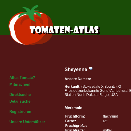
Sheyenne
Alles Tomate?
Andere Namen:
Mitmachen!
Herkunft:
(Stokesdale X Bounty) X(
Firesteelxunbekannte Sorte) Agricultural 
Direktsuche
Station North Dakota, Fargo, USA
Detailsuche
Merkmale
Registrieren
Fruchtform:
flachrund
Farbe:
rot
Unsere Unterstützer
Fruchtgröße:
Fruchtreife:
mittel