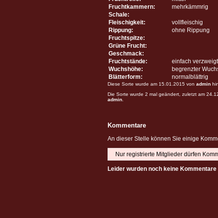
Fruchtkammern:
mehrkämmrig
Schale:
Fleischigkeit:
vollfleischig
Rippung:
ohne Rippung
Fruchtspitze:
Grüne Frucht:
Geschmack:
Fruchtstände:
einfach verzweigt
Wuchshöhe:
begrenzter Wuch
Blätterform:
normalblättrig
Diese Sorte wurde am 15.01.2015 von
admin
hi
Die Sorte wurde 2 mal geändert, zuletzt am 24.
admin
.
Kommentare
An dieser Stelle können Sie einige Komme
Nur registrierte Mitglieder dürfen Kom
Leider wurden noch keine Kommentare 