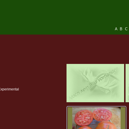
A
B
C
Experimental