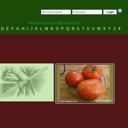
Login
Tomatensorten alphabetisch
D
E
F
G
H
I
J
K
L
M
N
O
P
Q
R
S
T
U
V
W
X
Y
Z
#