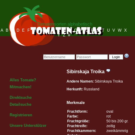
Tomatensorten alphabetisch
A
B
C
D
E
F
G
H
I
J
K
L
M
N
O
P
Q
R
S
T
U
V
W
X
Y
Z
#
Login
Sibirskaja Troika
Alles Tomate?
Andere Namen:
Sibirskaya Troika
Mitmachen!
Herkunft:
Russland
Direktsuche
Merkmale
Detailsuche
Fruchtform:
oval
Registrieren
Farbe:
rot
Fruchtgröße:
50 bis 200 gr.
Unsere Unterstützer
Fruchtreife:
zeitig
Fruchtkammern:
zweikämmrig