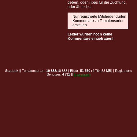
geben, oder Tipps für die Züchtung,
oder ähnliches.
Nur registrierte Mitglieder dürfen
Kommentare zu Tomatensorten
erstellen.
Leider wurden noch keine
Kommentare eingetragen!
Statistik
|| Tomatensorten:
10 888
/10 888 | Bilder:
51 560
(4 764,53 MB) | Registrierte
Benutzer:
4 711
||
Impressum