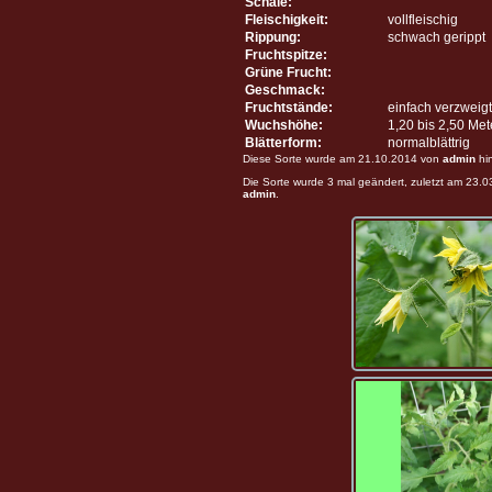
Schale:
Fleischigkeit:
vollfleischig
Rippung:
schwach gerippt
Fruchtspitze:
Grüne Frucht:
Geschmack:
Fruchtstände:
einfach verzweigt
Wuchshöhe:
1,20 bis 2,50 Me
Blätterform:
normalblättrig
Diese Sorte wurde am 21.10.2014 von
admin
hi
Die Sorte wurde 3 mal geändert, zuletzt am 23.
admin
.