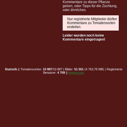
Kommentare zu dieser Pflanze
geben, oder Tipps für die Züchtung,
oder ähnliches.
Nur registrierte Mitglieder dürfen
Kommentare zu Tomatensorten
erstellen.
Leider wurden noch keine
Kommentare eingetragen!
Statistik
|| Tomatensorten:
10 887
/10 887 | Bilder:
51 551
(4 763,76 MB) | Registrierte
Benutzer:
4 709
||
Impressum