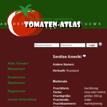
Tomatensorten alphabetisch
A
B
C
D
E
F
G
H
I
J
K
L
M
N
O
P
Q
R
S
T
U
V
W
X
Y
Z
#
Login
Serdtse Ameriki
Alles Tomate?
Andere Namen:
Mitmachen!
Herkunft:
Russland
Direktsuche
Merkmale
Detailsuche
Fruchtform:
herzförmig
Registrieren
Farbe:
rosa oder hellrot
Fruchtgröße:
größer 200 gr.
Unsere Unterstützer
Fruchtreife:
mittel
Fruchtkammern:
mehrkämmrig