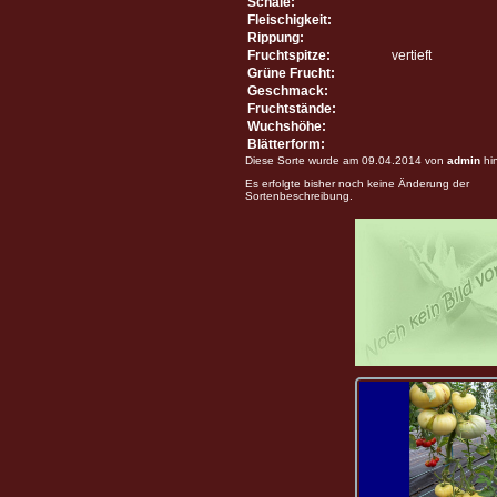
Schale:
Fleischigkeit:
Rippung:
Fruchtspitze:
vertieft
Grüne Frucht:
Geschmack:
Fruchtstände:
Wuchshöhe:
Blätterform:
Diese Sorte wurde am 09.04.2014 von
admin
hi
Es erfolgte bisher noch keine Änderung der
Sortenbeschreibung.