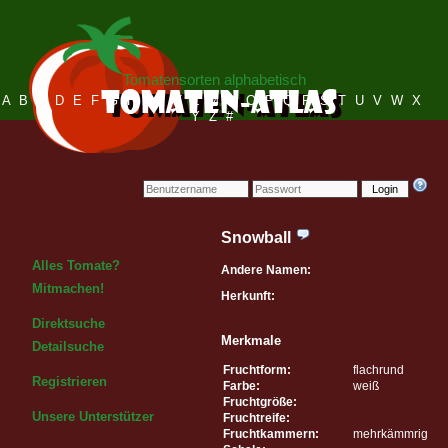
Tomatensorten alphabetisch
A
B
C
D
E
F
G
H
I
J
K
L
M
N
O
P
Q
R
S
T
U
V
W
X
Y
Z
#
Login
Snowball
Alles Tomate?
Andere Namen:
Mitmachen!
Herkunft:
Direktsuche
Merkmale
Detailsuche
Fruchtform:
flachrund
Registrieren
Farbe:
weiß
Fruchtgröße:
Unsere Unterstützer
Fruchtreife:
Fruchtkammern:
mehrkämmrig