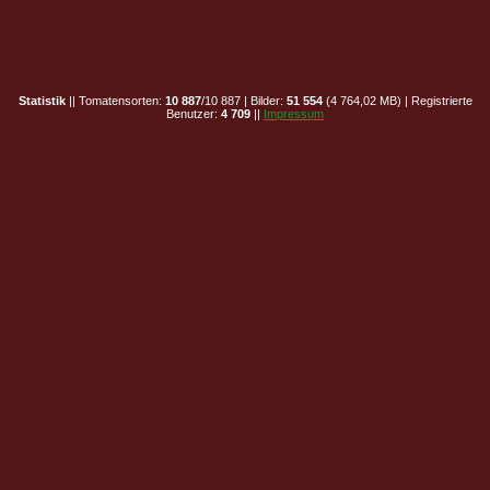
Statistik
|| Tomatensorten:
10 887
/10 887 | Bilder:
51 554
(4 764,02 MB) | Registrierte
Benutzer:
4 709
||
Impressum