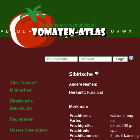
Tomatensorten alphabetisch
A
B
C
D
E
F
G
H
I
J
K
L
M
N
O
P
Q
R
S
T
U
V
W
X
Y
Z
#
Login
Sibirische
Alles Tomate?
Andere Namen:
Mitmachen!
Herkunft:
Russland
Direktsuche
Merkmale
Detailsuche
Fruchtform:
walzenförmig
Registrieren
Farbe:
rot
Fruchtgröße:
50 bis 200 gr.
Unsere Unterstützer
Fruchtreife:
spät
Fruchtkammern:
2- bis 3-kämmrig