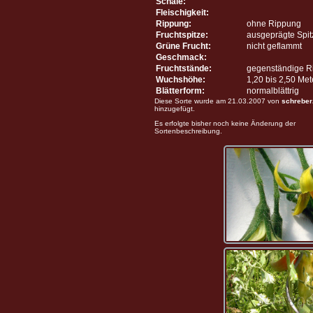
Schale:
Fleischigkeit:
Rippung:
ohne Rippung
Fruchtspitze:
ausgeprägte Spit
Grüne Frucht:
nicht geflammt
Geschmack:
Fruchtstände:
gegenständige R
Wuchshöhe:
1,20 bis 2,50 Me
Blätterform:
normalblättrig
Diese Sorte wurde am 21.03.2007 von
schreber
hinzugefügt.
Es erfolgte bisher noch keine Änderung der
Sortenbeschreibung.