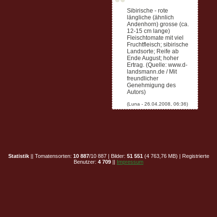
Sibirische - rote
längliche (ähnlich
Andenhorn) grosse (ca.
12-15 cm lange)
Fleischtomate mit viel
Fruchtfleisch; sibirische
Landsorte; Reife ab
Ende August; hoher
Ertrag. (Quelle: www.d-
landsmann.de / Mit
freundlicher
Genehmigung des
Autors)
Statistik
|| Tomatensorten:
10 887
/10 887 | Bilder:
51 551
(4 763,76 MB) | Registrierte
Benutzer:
4 709
||
Impressum