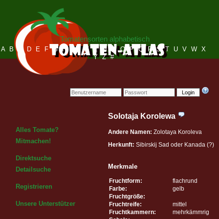
Tomatensorten alphabetisch
A
B
C
D
E
F
G
H
I
J
K
L
M
N
O
P
Q
R
S
T
U
V
W
X
Y
Z
#
Login
Solotaja Korolewa
Alles Tomate?
Andere Namen:
Zolotaya Koroleva
Mitmachen!
Herkunft:
Sibirskij Sad oder Kanada (?)
Direktsuche
Merkmale
Detailsuche
Fruchtform:
flachrund
Registrieren
Farbe:
gelb
Fruchtgröße:
Unsere Unterstützer
Fruchtreife:
mittel
Fruchtkammern:
mehrkämmrig