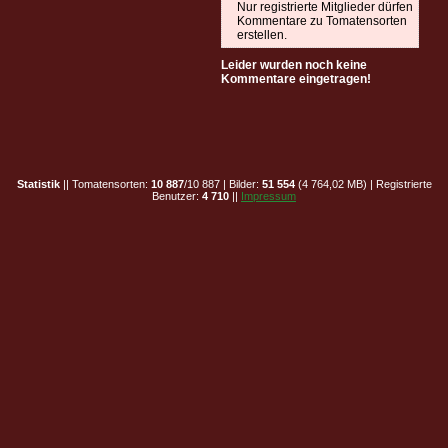
Nur registrierte Mitglieder dürfen
Kommentare zu Tomatensorten
erstellen.
Leider wurden noch keine
Kommentare eingetragen!
Statistik
|| Tomatensorten:
10 887
/10 887 | Bilder:
51 554
(4 764,02 MB) | Registrierte
Benutzer:
4 710
||
Impressum