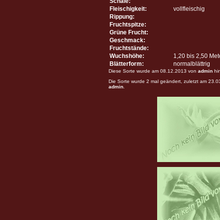
Schale:
Fleischigkeit:
vollfleischig
Rippung:
Fruchtspitze:
Grüne Frucht:
Geschmack:
Fruchtstände:
Wuchshöhe:
1,20 bis 2,50 Me
Blätterform:
normalblättrig
Diese Sorte wurde am 08.12.2013 von
admin
hi
Die Sorte wurde 2 mal geändert, zuletzt am 23.
admin
.