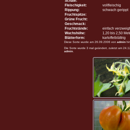
Schale:
Fleischigkeit:
vollfleischig
Rippung:
schwach gerippt
Fruchtspitze:
Grüne Frucht:
Geschmack:
Fruchtstände:
einfach verzweigt
Wuchshöhe:
1,20 bis 2,50 Me
Blätterform:
kartoffelblättrig
Diese Sorte wurde am 26.09.2006 von
admin
hi
Die Sorte wurde 3 mal geändert, zuletzt am 24.
admin
.