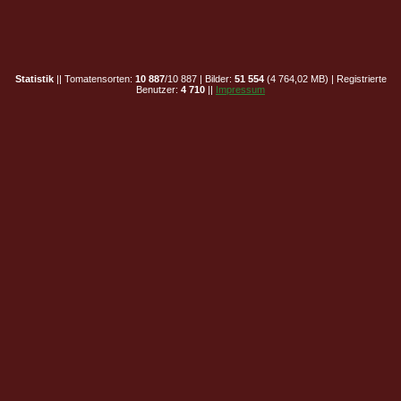
Statistik
|| Tomatensorten:
10 887
/10 887 | Bilder:
51 554
(4 764,02 MB) | Registrierte
Benutzer:
4 710
||
Impressum