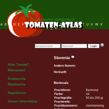
Tomatensorten alphabetisch
A
B
C
D
E
F
G
H
I
J
K
L
M
N
O
P
Q
R
S
T
U
V
W
X
Y
Z
#
Login
Slovenia
Alles Tomate?
Andere Namen:
Mitmachen!
Herkunft:
Direktsuche
Merkmale
Detailsuche
Fruchtform:
flachrund
Registrieren
Farbe:
rot
Fruchtgröße:
50 bis 200 gr.
Unsere Unterstützer
Fruchtreife:
Fruchtkammern:
mehrkämmrig