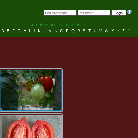
Login
Tomatensorten alphabetisch
D
E
F
G
H
I
J
K
L
M
N
O
P
Q
R
S
T
U
V
W
X
Y
Z
#