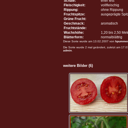
Schale:
eher fest
Fleischigkeit:
vollfleischig
Rippung:
ohne Rippung
Fruchtspitze:
ausgeprägte Spit
Grüne Frucht:
Geschmack:
aromatisch
Fruchtstände:
Wuchshöhe:
1,20 bis 2,50 Me
Blätterform:
normalblättrig
Diese Sorte wurde am 13.02.2007 von
hpumme
Die Sorte wurde 2 mal geändert, zuletzt am 17.
admin
.
weitere Bilder (6)