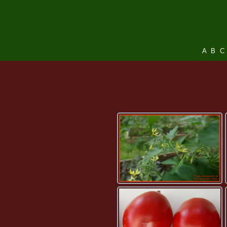
A
B
C