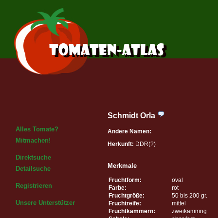
Schmidt Orla
Alles Tomate?
Andere Namen:
Mitmachen!
Herkunft:
DDR(?)
Direktsuche
Merkmale
Detailsuche
Fruchtform:
oval
Registrieren
Farbe:
rot
Fruchtgröße:
50 bis 200 gr.
Unsere Unterstützer
Fruchtreife:
mittel
Fruchtkammern:
zweikämmrig