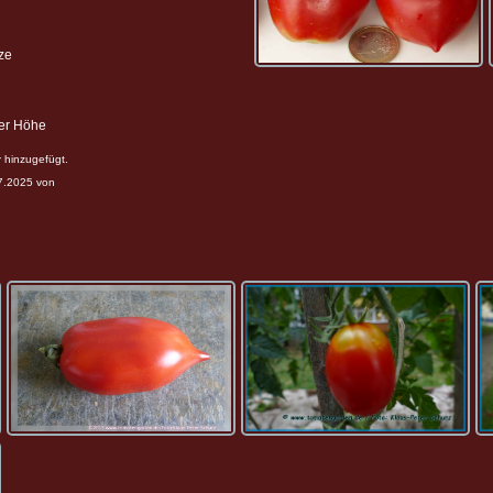
ze
ter Höhe
r
hinzugefügt.
07.2025 von