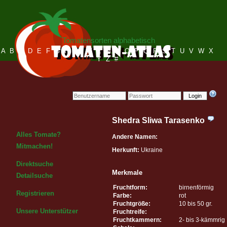
Tomatensorten alphabetisch
A
B
C
D
E
F
G
H
I
J
K
L
M
N
O
P
Q
R
S
T
U
V
W
X
Y
Z
#
Login
Shedra Sliwa Tarasenko
Alles Tomate?
Andere Namen:
Mitmachen!
Herkunft:
Ukraine
Direktsuche
Merkmale
Detailsuche
Fruchtform:
birnenförmig
Registrieren
Farbe:
rot
Fruchtgröße:
10 bis 50 gr.
Unsere Unterstützer
Fruchtreife:
Fruchtkammern:
2- bis 3-kämmrig