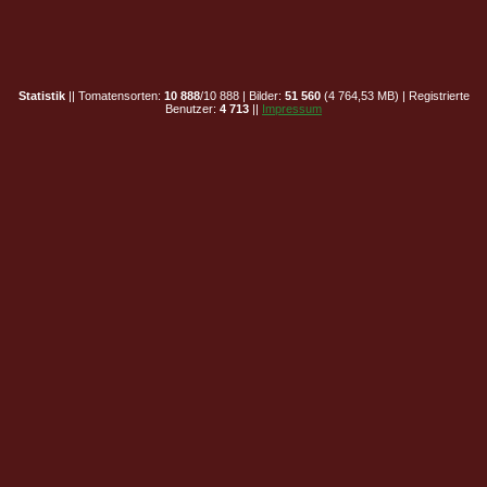
Statistik
|| Tomatensorten:
10 888
/10 888 | Bilder:
51 560
(4 764,53 MB) | Registrierte
Benutzer:
4 713
||
Impressum