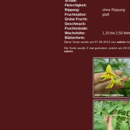
Schale:
Fleischigkeit:
Rippung:
ohne Rippung
Fruchtspitze:
glatt
Grüne Frucht:
Geschmack:
Fruchtstände:
Wuchshöhe:
1,20 bis 2,50 Me
Blätterform:
Diese Sorte wurde am 07.08.2013 von
admin
hi
Die Sorte wurde 2 mal geändert, zuletzt am 26.
admin
.